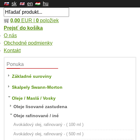
sk
en
hu
0,00
EUR |
0
položiek
Prejsť do košíka
O nás
Obchodné podmienky
Kontakt
Ponuka
Základné suroviny
Skalpely Swann-Morton
Oleje / Maslá / Vosky
Oleje lisované zastudena
Oleje rafinované / iné
Avokádový olej, rafinovaný - ( 100 ml )
Avokádový olej, rafinovaný - ( 500 ml )