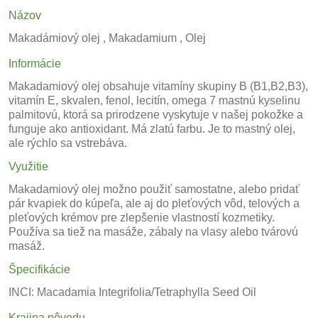
Názov
Makadámiový olej , Makadamium , Olej
Informácie
Makadamiový olej obsahuje vitamíny skupiny B (B1,B2,B3),
vitamín E, skvalen, fenol, lecitín, omega 7 mastnú kyselinu
palmitovú, ktorá sa prirodzene vyskytuje v našej pokožke a
funguje ako antioxidant. Má zlatú farbu. Je to mastný olej,
ale rýchlo sa vstrebáva.
Využitie
Makadamiový olej možno použiť samostatne, alebo pridať
pár kvapiek do kúpeľa, ale aj do pleťových vôd, telových a
pleťových krémov pre zlepšenie vlastností kozmetiky.
Používa sa tiež na masáže, zábaly na vlasy alebo tvárovú
masáž.
Špecifikácie
INCI: Macadamia Integrifolia/Tetraphylla Seed Oil
Krajina pôvodu