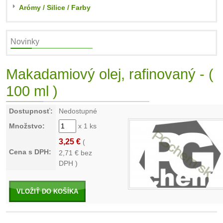
Arómy / Silice / Farby
Novinky
Makadamiový olej, rafinovaný - (
100 ml )
Dostupnosť:
Nedostupné
Množstvo:
x 1 ks
3,25 €
(
Cena s DPH:
2,71
€ bez
DPH )
VLOŽIŤ DO KOŠÍKA