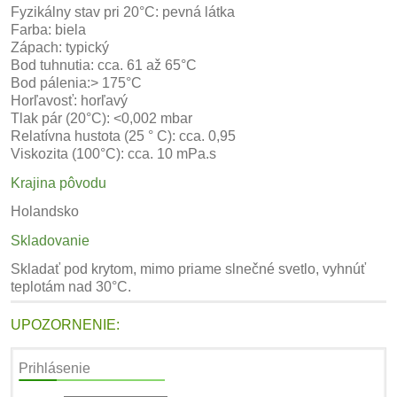
Fyzikálny stav pri 20°C: pevná látka
Farba: biela
Zápach: typický
Bod tuhnutia: cca. 61 až 65°C
Bod pálenia:> 175°C
Horľavosť: horľavý
Tlak pár (20°C): <0,002 mbar
Relatívna hustota (25 ° C): cca. 0,95
Viskozita (100°C): cca. 10 mPa.s
Krajina pôvodu
Holandsko
Skladovanie
Skladať pod krytom, mimo priame slnečné svetlo, vyhnúť
teplotám nad 30°C.
UPOZORNENIE:
Prihlásenie