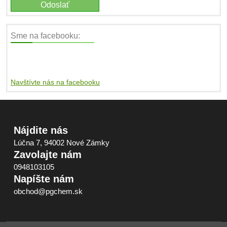
Sme na facebooku:
Navštívte nás na facebooku
Nájdite nás
Lúčna 7, 94002 Nové Zámky
Zavolajte nám
0948103105
Napíšte nám
obchod@pgchem.sk