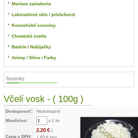
Meriace zariadenia
Laboratórné sklo / príslušenst
Kozmetické suroviny
Chemické svetlo
Batérie / Nabíjačky
Arómy / Silice / Farby
Novinky
Včelí vosk - ( 100g )
Dostupnosť:
Nedostupné
Množstvo:
x 1 ks
2,20 €
(
Cena s DPH:
1,83
€ bez