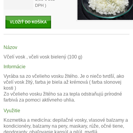
DPH )
VLOŽIŤ DO KOŠÍKA
Názov
Včelí vosk , včeli vosk bielený (100 g)
Informácie
Vyrába sa zo včelieho vosku žltého. Je o niečo tvrdší, ako
včelí vosk žltý, farba je biela až krémová ( farba slonovej
kosti )
Zo včelieho vosku žltého sa za tepla odstraňujú prírodné
farbivá za pomoci aktívneho uhlia.
Využitie
Kozmetika a medicína: depilačné vosky, vlasové balzamy a
kondicionéry, balzamy na pery, maskary, rúže, očné tiene,
deodoranty, obaľovanie kapsúl a pilúl, mydlá.