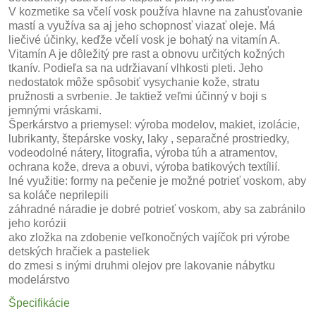
V kozmetike sa včelí vosk používa hlavne na zahusťovanie
mastí a využíva sa aj jeho schopnosť viazať oleje. Má
liečivé účinky, keďže včelí vosk je bohatý na vitamín A.
Vitamín A je dôležitý pre rast a obnovu určitých kožných
tkanív. Podieľa sa na udržiavaní vlhkosti pleti. Jeho
nedostatok môže spôsobiť vysychanie kože, stratu
pružnosti a svrbenie. Je taktiež veľmi účinný v boji s
jemnými vráskami.
Šperkárstvo a priemysel: výroba modelov, makiet, izolácie,
lubrikanty, štepárske vosky, laky , separačné prostriedky,
vodeodolné nátery, litografia, výroba túh a atramentov,
ochrana kože, dreva a obuvi, výroba batikových textílií.
Iné využitie: formy na pečenie je možné potrieť voskom, aby
sa koláče neprilepili
záhradné náradie je dobré potrieť voskom, aby sa zabránilo
jeho korózii
ako zložka na zdobenie veľkonočných vajíčok pri výrobe
detských hračiek a pasteliek
do zmesi s inými druhmi olejov pre lakovanie nábytku
modelárstvo
Špecifikácie