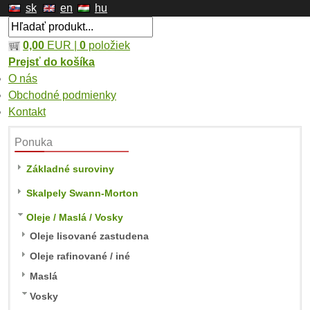
sk
en
hu
0,00
EUR |
0
položiek
Prejsť do košíka
O nás
Obchodné podmienky
Kontakt
Ponuka
Základné suroviny
Skalpely Swann-Morton
Oleje / Maslá / Vosky
Oleje lisované zastudena
Oleje rafinované / iné
Maslá
Vosky