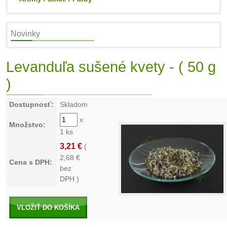
Novinky
Levanduľa sušené kvety - ( 50 g
)
Dostupnosť:
Skladom
x
Množstvo:
1 ks
3,21 €
(
2,68
€
Cena s DPH:
bez
DPH )
VLOŽIŤ DO KOŠÍKA