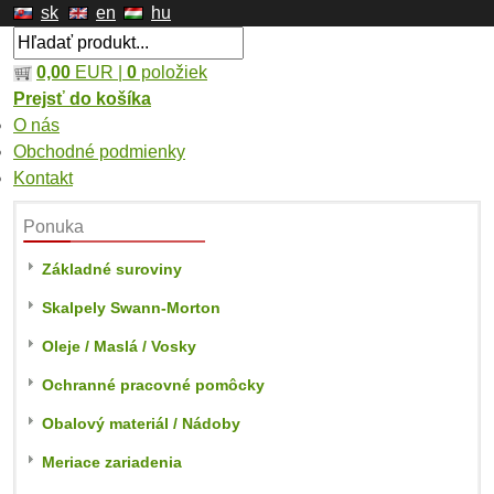
sk
en
hu
0,00
EUR |
0
položiek
Prejsť do košíka
O nás
Obchodné podmienky
Kontakt
Ponuka
Základné suroviny
Skalpely Swann-Morton
Oleje / Maslá / Vosky
Ochranné pracovné pomôcky
Obalový materiál / Nádoby
Meriace zariadenia