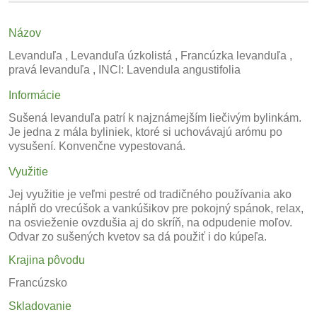
Názov
Levanduľa , Levanduľa úzkolistá , Francúzka levanduľa ,
pravá levanduľa , INCI: Lavendula angustifolia
Informácie
Sušená levanduľa patrí k najznámejším liečivým bylinkám.
Je jedna z mála byliniek, ktoré si uchovávajú arómu po
vysušení. Konvenčne vypestovaná.
Využitie
Jej využitie je veľmi pestré od tradičného používania ako
náplň do vrecúšok a vankúšikov pre pokojný spánok, relax,
na osvieženie ovzdušia aj do skríň, na odpudenie moľov.
Odvar zo sušených kvetov sa dá použiť i do kúpeľa.
Krajina pôvodu
Francúzsko
Skladovanie