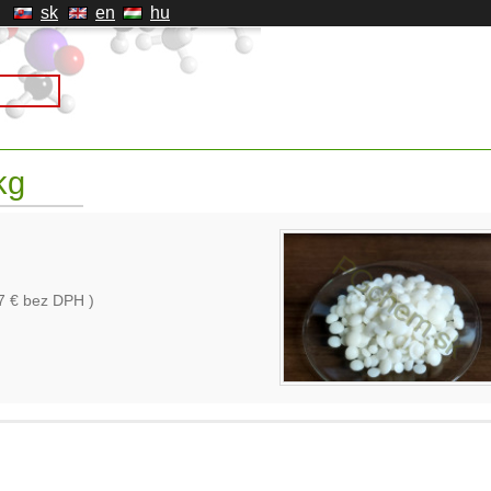
sk
en
hu
kg
7
€ bez DPH )