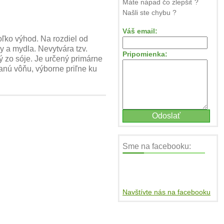
Máte nápad čo zlepšiť ?
Našli ste chybu ?
Váš email:
ľko výhod. Na rozdiel od
y a mydla. Nevytvára tzv.
Pripomienka:
ý zo sóje. Je určený primárne
anú vôňu, výborne priľne ku
Sme na facebooku:
Navštívte nás na facebooku