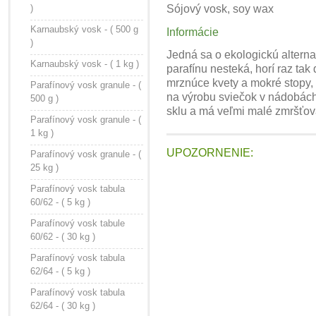
)
Sójový vosk, soy wax
Karnaubský vosk - ( 500 g
Informácie
)
Jedná sa o ekologickú altern
Karnaubský vosk - ( 1 kg )
parafínu nesteká, horí raz ta
mrznúce kvety a mokré stopy, 
Parafínový vosk granule - (
na výrobu sviečok v nádobách 
500 g )
sklu a má veľmi malé zmršťova
Parafínový vosk granule - (
1 kg )
UPOZORNENIE:
Parafínový vosk granule - (
25 kg )
Parafínový vosk tabula
60/62 - ( 5 kg )
Parafínový vosk tabule
60/62 - ( 30 kg )
Parafínový vosk tabula
62/64 - ( 5 kg )
Parafínový vosk tabula
62/64 - ( 30 kg )