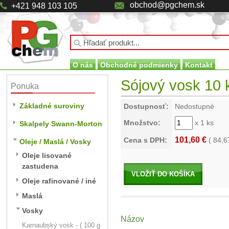
obchod@pgchem.sk
+421 948 103 105
O nás
Obchodné podmienky
Kontakt
Sójový vosk 10 
Ponuka
Základné suroviny
Dostupnosť:
Nedostupné
Množstvo:
x 1 ks
Skalpely Swann-Morton
101,60 €
Cena s DPH:
(
84,6
Oleje / Maslá / Vosky
Oleje lisované
zastudena
VLOŽIŤ DO KOŠÍKA
Oleje rafinované / iné
Maslá
Vosky
Názov
Karnaubský vosk - ( 100 g