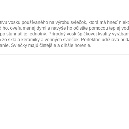
atívu vosku používaného na výrobu sviečok, ktorá má hneď nieko
k dlho, oveľa menej dymí a navyše ho očistíte pomocou teplej vod
po stuhnutí je jednotný.
Prírodný vosk špičkovej kvality vyrában
zo skla a keramiky a vonných sviečok. Perfektne udržiava prid
nie. Sviečky majú čistejšie a dlhšie horenie.