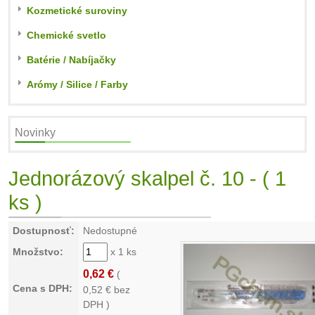
Kozmetické suroviny
Chemické svetlo
Batérie / Nabíjačky
Arómy / Silice / Farby
Novinky
Jednorázový skalpel č. 10 - ( 1
ks )
Dostupnosť:
Nedostupné
Množstvo:
x 1 ks
0,62 €
(
Cena s DPH:
0,52
€ bez
DPH )