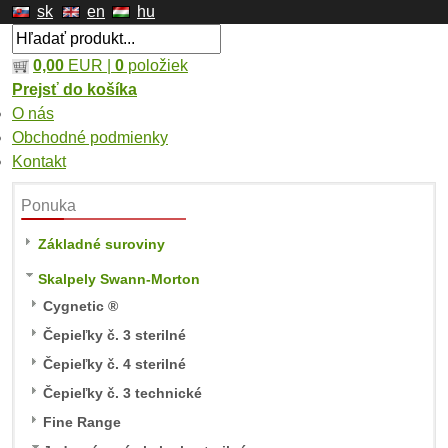
sk
en
hu
0,00
EUR |
0
položiek
Prejsť do košíka
O nás
Obchodné podmienky
Kontakt
Ponuka
Základné suroviny
Skalpely Swann-Morton
Cygnetic ®
Čepieľky č. 3 sterilné
Čepieľky č. 4 sterilné
Čepieľky č. 3 technické
Fine Range