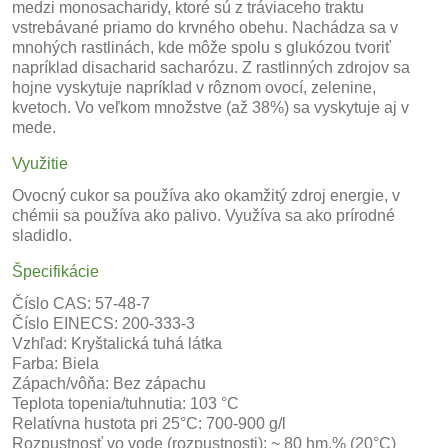
medzi monosacharidy, ktoré sú z tráviaceho traktu
vstrebávané priamo do krvného obehu. Nachádza sa v
mnohých rastlinách, kde môže spolu s glukózou tvoriť
napríklad disacharid sacharózu. Z rastlinných zdrojov sa
hojne vyskytuje napríklad v rôznom ovocí, zelenine,
kvetoch. Vo veľkom množstve (až 38%) sa vyskytuje aj v
mede.
Využitie
Ovocný cukor sa používa ako okamžitý zdroj energie, v
chémii sa používa ako palivo. Využíva sa ako prírodné
sladidlo.
Špecifikácie
Číslo CAS: 57-48-7
Číslo EINECS: 200-333-3
Vzhľad: Kryštalická tuhá látka
Farba: Biela
Zápach/vôňa: Bez zápachu
Teplota topenia/tuhnutia: 103 °C
Relatívna hustota pri 25°C: 700-900 g/l
Rozpustnosť vo vode (rozpustnosti): ~ 80 hm.% (20°C)