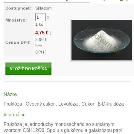
Dostupnosť:
Skladom
x
Množstvo:
1 ks
4,75 €
(
3,96
€
Cena s DPH:
bez
DPH )
VLOŽIŤ DO KOŠÍKA
Názov
Fruktóza , Ovocný cukor , Levulóza , Cukor , β-D-fruktóza
Informácie
Fruktóza je jednoduchý monosacharid so sumárnym
vzorcom C6H12O6. Spolu s glukózou a galaktózou patrí