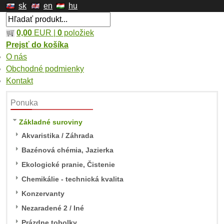
sk
en
hu
0,00
EUR |
0
položiek
Prejsť do košíka
O nás
Obchodné podmienky
Kontakt
Ponuka
Základné suroviny
Akvaristika / Záhrada
Bazénová chémia, Jazierka
Ekologické pranie, Čistenie
Chemikálie - technická kvalita
Konzervanty
Nezaradené 2 / Iné
Prázdne tobolky