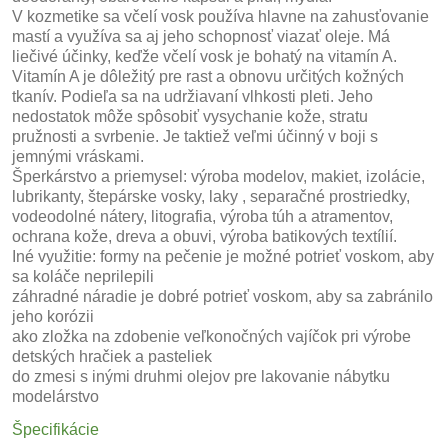
V kozmetike sa včelí vosk používa hlavne na zahusťovanie
mastí a využíva sa aj jeho schopnosť viazať oleje. Má
liečivé účinky, keďže včelí vosk je bohatý na vitamín A.
Vitamín A je dôležitý pre rast a obnovu určitých kožných
tkanív. Podieľa sa na udržiavaní vlhkosti pleti. Jeho
nedostatok môže spôsobiť vysychanie kože, stratu
pružnosti a svrbenie. Je taktiež veľmi účinný v boji s
jemnými vráskami.
Šperkárstvo a priemysel: výroba modelov, makiet, izolácie,
lubrikanty, štepárske vosky, laky , separačné prostriedky,
vodeodolné nátery, litografia, výroba túh a atramentov,
ochrana kože, dreva a obuvi, výroba batikových textílií.
Iné využitie: formy na pečenie je možné potrieť voskom, aby
sa koláče neprilepili
záhradné náradie je dobré potrieť voskom, aby sa zabránilo
jeho korózii
ako zložka na zdobenie veľkonočných vajíčok pri výrobe
detských hračiek a pasteliek
do zmesi s inými druhmi olejov pre lakovanie nábytku
modelárstvo
Špecifikácie