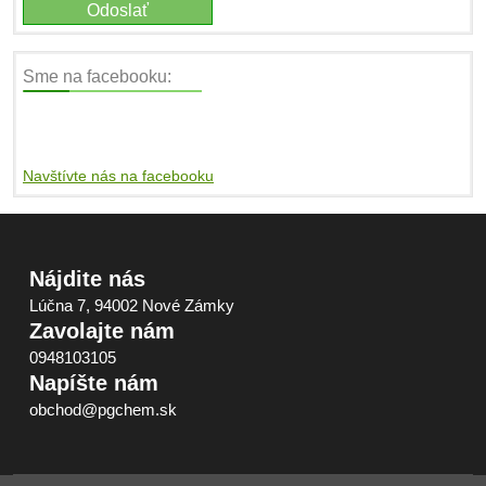
Sme na facebooku:
Navštívte nás na facebooku
Nájdite nás
Lúčna 7, 94002 Nové Zámky
Zavolajte nám
0948103105
Napíšte nám
obchod@pgchem.sk