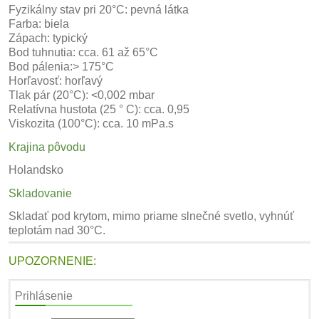
Fyzikálny stav pri 20°C: pevná látka
Farba: biela
Zápach: typický
Bod tuhnutia: cca. 61 až 65°C
Bod pálenia:> 175°C
Horľavosť: horľavý
Tlak pár (20°C): <0,002 mbar
Relatívna hustota (25 ° C): cca. 0,95
Viskozita (100°C): cca. 10 mPa.s
Krajina pôvodu
Holandsko
Skladovanie
Skladať pod krytom, mimo priame slnečné svetlo, vyhnúť
teplotám nad 30°C.
UPOZORNENIE:
Prihlásenie