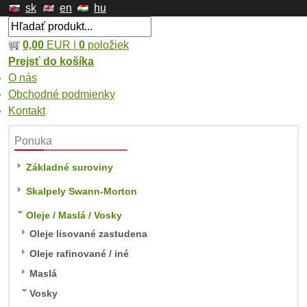
sk
en
hu
0,00
EUR |
0
položiek
Prejsť do košíka
O nás
Obchodné podmienky
Kontakt
Ponuka
Základné suroviny
Skalpely Swann-Morton
Oleje / Maslá / Vosky
Oleje lisované zastudena
Oleje rafinované / iné
Maslá
Vosky