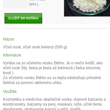
DPH )
VLOŽIŤ DO KOŠÍKA
Názov
Včelí vosk, včeli vosk bielený (500 g)
Informácie
Vyrába sa zo včelieho vosku žltého. Je o niečo tvrdší, ako
včelí vosk žltý, farba je biela až krémová ( farba slonovej
kosti )
Zo včelieho vosku žltého sa za tepla odstraňujú prírodné
farbivá za pomoci aktívneho uhlia.
Využitie
Kozmetika a medicína: depilačné vosky, vlasové balzamy a
kondicionéry, balzamy na pery, maskary, rúže, očné tiene,
deodoranty, obaľovanie kapsúl a pilúl, mydlá.