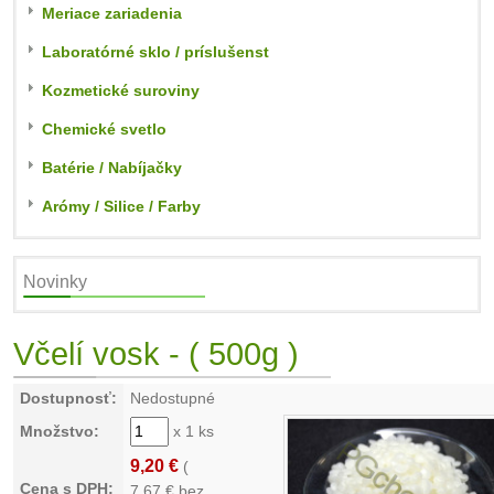
Meriace zariadenia
Laboratórné sklo / príslušenst
Kozmetické suroviny
Chemické svetlo
Batérie / Nabíjačky
Arómy / Silice / Farby
Novinky
Včelí vosk - ( 500g )
Dostupnosť:
Nedostupné
Množstvo:
x 1 ks
9,20 €
(
Cena s DPH:
7,67
€ bez