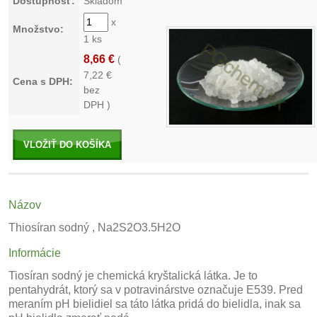
Dostupnosť:
Skladom
x
Množstvo:
1 ks
8,66 €
(
7,22
€
Cena s DPH:
bez
DPH )
VLOŽIŤ DO KOŠÍKA
Názov
Thiosíran sodný , Na2S2O3.5H2O
Informácie
Tiosíran sodný je chemická kryštalická látka. Je to
pentahydrát, ktorý sa v potravinárstve označuje E539. Pred
meraním pH bielidiel sa táto látka pridá do bielidla, inak sa