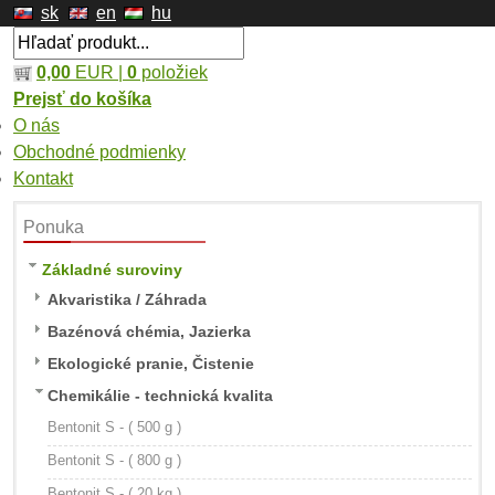
sk
en
hu
0,00
EUR |
0
položiek
Prejsť do košíka
O nás
Obchodné podmienky
Kontakt
Ponuka
Základné suroviny
Akvaristika / Záhrada
Bazénová chémia, Jazierka
Ekologické pranie, Čistenie
Chemikálie - technická kvalita
Bentonit S - ( 500 g )
Bentonit S - ( 800 g )
Bentonit S - ( 20 kg )