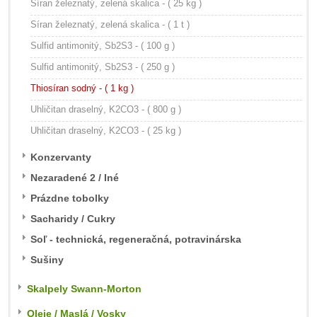
Síran železnatý, zelená skalica - ( 25 kg )
Síran železnatý, zelená skalica - ( 1 t )
Sulfid antimonitý, Sb2S3 - ( 100 g )
Sulfid antimonitý, Sb2S3 - ( 250 g )
Thiosíran sodný - ( 1 kg )
Uhličitan draselný, K2CO3 - ( 800 g )
Uhličitan draselný, K2CO3 - ( 25 kg )
Konzervanty
Nezaradené 2 / Iné
Prázdne tobolky
Sacharidy / Cukry
Soľ - technická, regeneračná, potravinárska
Sušiny
Skalpely Swann-Morton
Oleje / Maslá / Vosky