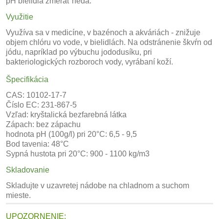
pH bielidla zmerať nedá.
Využitie
Využíva sa v medicíne, v bazénoch a akváriách - znižuje
objem chlóru vo vode, v bielidlách. Na odstránenie škvŕn od
jódu, napríklad po výbuchu jododusíku, pri
bakteriologických rozboroch vody, vyrábaní koží.
Špecifikácia
CAS: 10102-17-7
Číslo EC: 231-867-5
Vzľad: kryštalická bezfarebná látka
Zápach: bez zápachu
hodnota pH (100g/l) pri 20°C: 6,5 - 9,5
Bod tavenia: 48°C
Sypná hustota pri 20°C: 900 - 1100 kg/m3
Skladovanie
Skladujte v uzavretej nádobe na chladnom a suchom
mieste.
UPOZORNENIE: