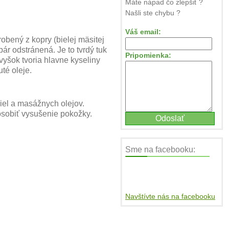
Máte nápad čo zlepšiť ?
Našli ste chybu ?
Váš email:
obený z kopry (bielej mäsitej
ár odstránená. Je to tvrdý tuk
Pripomienka:
vyšok tvoria hlavne kyseliny
té oleje.
iel a masážnych olejov.
ôsobiť vysušenie pokožky.
Sme na facebooku:
Navštívte nás na facebooku