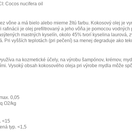
I: Cocos nucifera oil
ez vône a má bielo alebo mierne žltú farbu. Kokosový olej je vyr
rafinácii je olej prefiltrovaný a jeho vôňa je pomocou vodných p
ýtených mastných kyselín, okolo 45% tvorí kyselina laurová,
z
vá.
Pri vyšších teplotách (pri pečení) sa menej degraduje ako teku
využíva na kozmetické účely, na výrobu šampónov, krémov, myd
šími. Vysoký obsah kokosového oleja pri výrobe mydla môže sp
 max. 0,05
eq O2/kg
. <15
ená typ. <1,5