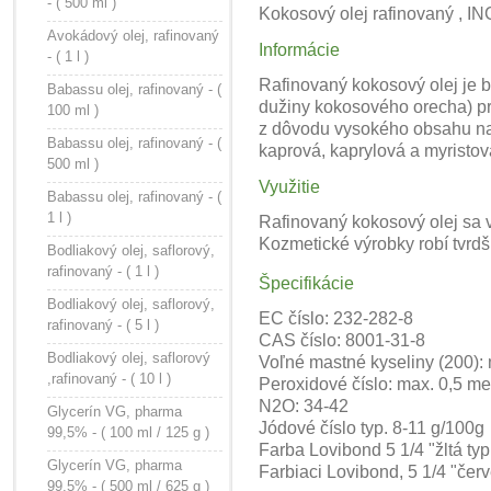
- ( 500 ml )
Kokosový
olej rafinovaný ,
INC
Avokádový olej, rafinovaný
Informácie
- ( 1 l )
Rafinovaný kokosový olej je b
Babassu olej, rafinovaný - (
dužiny kokosového orecha) pri 
100 ml )
z dôvodu vysokého obsahu nas
Babassu olej, rafinovaný - (
kaprová, kaprylová a myristo
500 ml )
Využitie
Babassu olej, rafinovaný - (
1 l )
Rafinovaný kokosový olej sa 
Kozmetické výrobky robí tvrd
Bodliakový olej, saflorový,
rafinovaný - ( 1 l )
Špecifikácie
Bodliakový olej, saflorový,
EC číslo: 232-282-8
rafinovaný - ( 5 l )
CAS číslo: 8001-31-8
Bodliakový olej, saflorový
Voľné mastné kyseliny (200):
,rafinovaný - ( 10 l )
Peroxidové číslo: max. 0,5 m
N2O: 34-42
Glycerín VG, pharma
Jódové číslo typ. 8-11 g/100g
99,5% - ( 100 ml / 125 g )
Farba Lovibond 5 1/4 "žltá typ
Glycerín VG, pharma
Farbiaci Lovibond, 5 1/4 "červ
99,5% - ( 500 ml / 625 g )