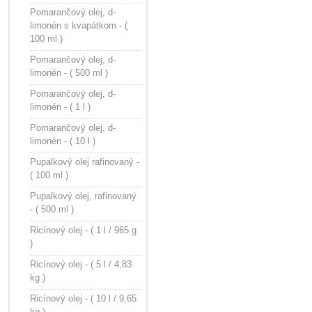
Pomarančový olej, d-
limonén s kvapátkom - (
100 ml )
Pomarančový olej, d-
limonén - ( 500 ml )
Pomarančový olej, d-
limonén - ( 1 l )
Pomarančový olej, d-
limonén - ( 10 l )
Pupalkový olej rafinovaný -
( 100 ml )
Pupalkový olej, rafinovaný
- ( 500 ml )
Ricínový olej - ( 1 l / 965 g
)
Ricínový olej - ( 5 l / 4,83
kg )
Ricínový olej - ( 10 l / 9,65
kg )