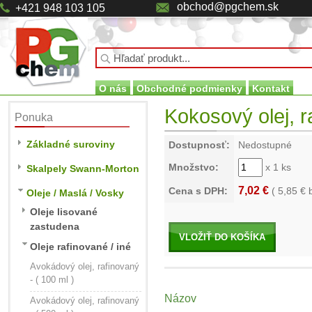
obchod@pgchem.sk
+421 948 103 105
O nás
Obchodné podmienky
Kontakt
Kokosový olej, ra
Ponuka
Základné suroviny
Dostupnosť:
Nedostupné
Množstvo:
x 1 ks
Skalpely Swann-Morton
7,02 €
Cena s DPH:
(
5,85
€ 
Oleje / Maslá / Vosky
Oleje lisované
zastudena
VLOŽIŤ DO KOŠÍKA
Oleje rafinované / iné
Avokádový olej, rafinovaný
- ( 100 ml )
Názov
Avokádový olej, rafinovaný