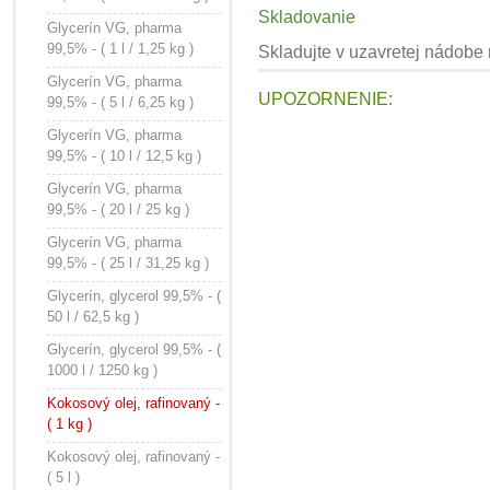
Skladovanie
Glycerín VG, pharma
99,5% - ( 1 l / 1,25 kg )
Skladujte v uzavretej nádobe
Glycerín VG, pharma
UPOZORNENIE:
99,5% - ( 5 l / 6,25 kg )
Glycerín VG, pharma
99,5% - ( 10 l / 12,5 kg )
Glycerín VG, pharma
99,5% - ( 20 l / 25 kg )
Glycerín VG, pharma
99,5% - ( 25 l / 31,25 kg )
Glycerín, glycerol 99,5% - (
50 l / 62,5 kg )
Glycerín, glycerol 99,5% - (
1000 l / 1250 kg )
Kokosový olej, rafinovaný -
( 1 kg )
Kokosový olej, rafinovaný -
( 5 l )