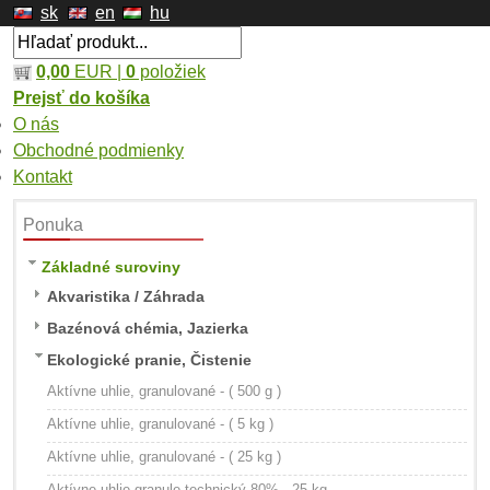
sk
en
hu
0,00
EUR |
0
položiek
Prejsť do košíka
O nás
Obchodné podmienky
Kontakt
Ponuka
Základné suroviny
Akvaristika / Záhrada
Bazénová chémia, Jazierka
Ekologické pranie, Čistenie
Aktívne uhlie, granulované - ( 500 g )
Aktívne uhlie, granulované - ( 5 kg )
Aktívne uhlie, granulované - ( 25 kg )
Aktívne uhlie granule technický 80% - 25 kg