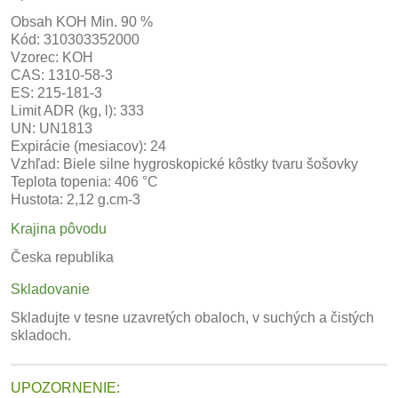
Obsah KOH Min. 90 %
Kód: 310303352000
Vzorec: KOH
CAS: 1310-58-3
ES: 215-181-3
Limit ADR (kg, l): 333
UN: UN1813
Expirácie (mesiacov): 24
Vzhľad: Biele silne hygroskopické kôstky tvaru šošovky
Teplota topenia: 406 °C
Hustota: 2,12 g.cm-3
Krajina pôvodu
Česka republika
Skladovanie
Skladujte v tesne uzavretých obaloch, v suchých a čistých
skladoch.
UPOZORNENIE: