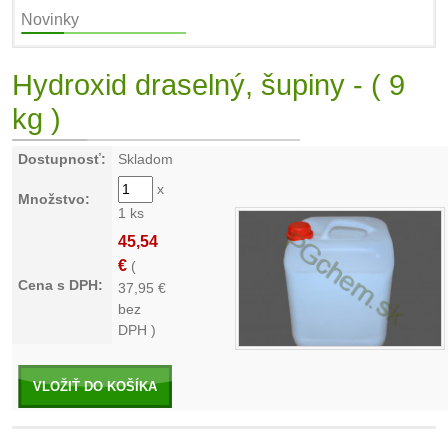
Novinky
Hydroxid draselný, šupiny - ( 9
kg )
Dostupnosť:
Skladom
x
Množstvo:
1 ks
45,54
€
(
Cena s DPH:
37,95
€
bez
DPH )
VLOŽIŤ DO KOŠÍKA