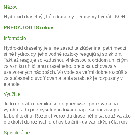
Názov
Hydroxid draselný , Lúh draselný , Draselný hydrát , KOH
PREDAJ OD 18 rokov.
Informácie
Hydroxid draselný je silne zásaditá zlúčenina,
patrí medzi
silné hydroxidy, jeho vodné roztoky reagujú aj so sklom.
Taktiež reaguje so vzdušnou vlhkosťou a oxidom uhličitým
za vzniku uhličitanu draselného, preto sa uchováva v
uzatvorených nádobách. Vo vode sa veľmi dobre rozpúšťa
za súčasného uvoľňovania tepla a taktiež je rozpustný v
etanole.
Využitie
Je to dôležitá chemikália pre priemysel, používaná na
výrobu radu priemyselného tovaru napr. sa používa pri
farbení textilu. Roztok hydroxidu draselného sa používa ako
elektrolyt do rôznych druhov batérií - galvanických článkov.
Špecifikácie