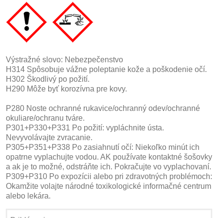
Výstražné slovo: Nebezpečenstvo
H314 Spôsobuje vážne poleptanie kože a poškodenie očí.
H302 Škodlivý po požití.
H290 Môže byť korozívna pre kovy.
P280 Noste ochranné rukavice/ochranný odev/ochranné
okuliare/ochranu tváre.
P301+P330+P331 Po požití: vypláchnite ústa.
Nevyvolávajte zvracanie.
P305+P351+P338 Po zasiahnutí očí: Niekoľko minút ich
opatrne vyplachujte vodou. AK používate kontaktné šošovky
a ak je to možné, odstráňte ich. Pokračujte vo vyplachovaní.
P309+P310 Po expozícii alebo pri zdravotných problémoch:
Okamžite volajte národné toxikologické informačné centrum
alebo lekára.