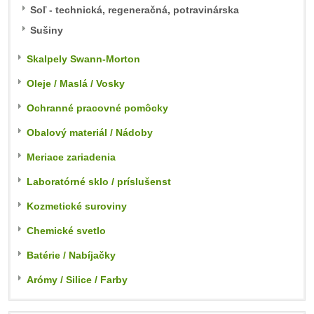
Soľ - technická, regeneračná, potravinárska
Sušiny
Skalpely Swann-Morton
Oleje / Maslá / Vosky
Ochranné pracovné pomôcky
Obalový materiál / Nádoby
Meriace zariadenia
Laboratórné sklo / príslušenst
Kozmetické suroviny
Chemické svetlo
Batérie / Nabíjačky
Arómy / Silice / Farby