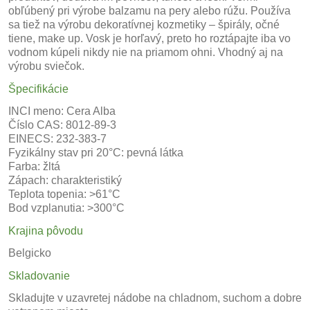
obľúbený pri výrobe balzamu na pery alebo rúžu. Používa
sa tiež na výrobu dekoratívnej kozmetiky – špirály, očné
tiene, make up. Vosk je horľavý, preto ho roztápajte iba vo
vodnom kúpeli nikdy nie na priamom ohni. Vhodný aj na
výrobu sviečok.
Špecifikácie
INCI meno: Cera Alba
Číslo CAS: 8012-89-3
EINECS: 232-383-7
Fyzikálny stav pri 20°C: pevná látka
Farba: žltá
Zápach: charakteristiký
Teplota topenia: >61°C
Bod vzplanutia: >300°C
Krajina pôvodu
Belgicko
Skladovanie
Skladujte v uzavretej nádobe na chladnom, suchom a dobre