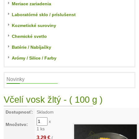
Meriace zariadenia
Laboratórné sklo / príslušenst
Kozmetické suroviny
Chemické svetlo
Batérie / Nabíjačky
Arómy / Silice / Farby
Novinky
Včelí vosk žltý - ( 100 g )
Dostupnosť:
Skladom
x
Množstvo:
1 ks
3,29 €
(