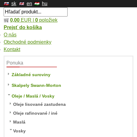
sk
en
hu
0,00
EUR |
0
položiek
Prejsť do košíka
O nás
Obchodné podmienky
Kontakt
Ponuka
Základné suroviny
Skalpely Swann-Morton
Oleje / Maslá / Vosky
Oleje lisované zastudena
Oleje rafinované / iné
Maslá
Vosky