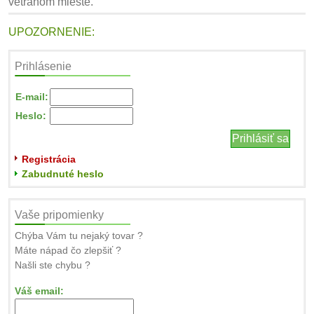
vetranom mieste.
UPOZORNENIE:
Prihlásenie
E-mail:
Heslo:
Registrácia
Zabudnuté heslo
Vaše pripomienky
Chýba Vám tu nejaký tovar ?
Máte nápad čo zlepšiť ?
Našli ste chybu ?
Váš email: