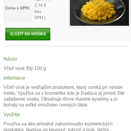
2,74
€
Cena s DPH:
bez
DPH )
VLOŽIŤ DO KOŠÍKA
Názov
Včelí vosk žltý 100 g
Informácie
Včelí vosk je vedľajším produktom, ktorý vzniká pri výrobe
medu. Využíva sa v kozmetike kde je žiadúce aj jemné žlté
zafarbenie vosku. Obsahuje rôzne mastné kyseliny a je
bohatý na veľké množstvo cenných látok.
Využitie
Používa sa ako prírodné zahusťovadlo kozmetických
produktov, dodáva im pevnosť, tuhosť a lesk. Veľmi