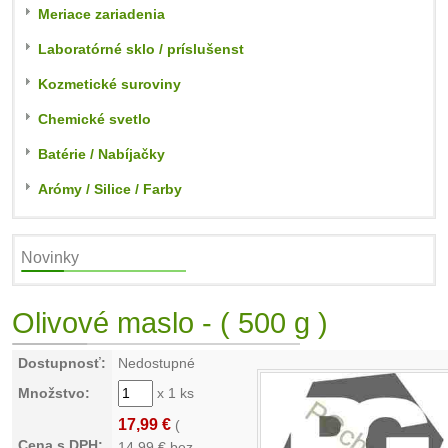
Meriace zariadenia
Laboratórné sklo / príslušenst
Kozmetické suroviny
Chemické svetlo
Batérie / Nabíjačky
Arómy / Silice / Farby
Novinky
Olivové maslo - ( 500 g )
Dostupnosť:
Nedostupné
Množstvo:
x 1 ks
17,99 €
(
Cena s DPH:
14,99
€ bez