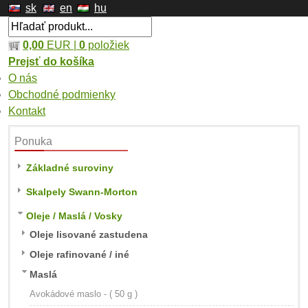
sk
en
hu
0,00
EUR |
0
položiek
Prejsť do košíka
O nás
Obchodné podmienky
Kontakt
Ponuka
Základné suroviny
Skalpely Swann-Morton
Oleje / Maslá / Vosky
Oleje lisované zastudena
Oleje rafinované / iné
Maslá
Avokádové maslo - ( 50 g )