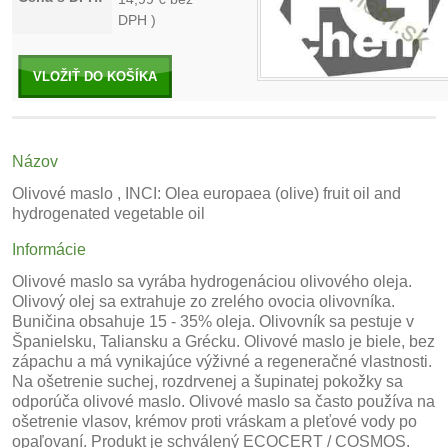
DPH )
VLOŽIŤ DO KOŠÍKA
Názov
Olivové maslo , INCI: Olea europaea (olive) fruit oil and
hydrogenated vegetable oil
Informácie
Olivové maslo sa vyrába hydrogenáciou olivového oleja.
Olivový olej sa extrahuje zo zrelého ovocia olivovníka.
Buničina obsahuje 15 - 35% oleja. Olivovník sa pestuje v
Španielsku, Taliansku a Grécku. Olivové maslo je biele, bez
zápachu a má vynikajúce výživné a regeneračné vlastnosti.
Na ošetrenie suchej, rozdrvenej a šupinatej pokožky sa
odporúča olivové maslo. Olivové maslo sa často používa na
ošetrenie vlasov, krémov proti vráskam a pleťové vody po
opaľovaní. Produkt je schválený ECOCERT / COSMOS.