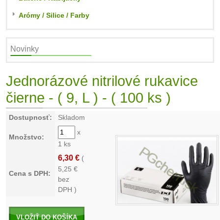
Arómy / Silice / Farby
Novinky
Jednorázové nitrilové rukavice
čierne - ( 9, L ) - ( 100 ks )
Dostupnosť:
Skladom
x
Množstvo:
1 ks
6,30 €
(
5,25
€
Cena s DPH:
bez
DPH )
VLOŽIŤ DO KOŠÍKA