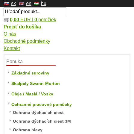
sk
en
hu
0,00
EUR |
0
položiek
Prejsť do košíka
O nás
Obchodné podmienky
Kontakt
Ponuka
Základné suroviny
Skalpely Swann-Morton
Oleje / Maslá / Vosky
Ochranné pracovné pomôcky
Ochrana dýchacích ciest
Ochrana dýchacích ciest 3M
Ochrana hlavy