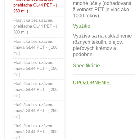
mnohé účely (odhadovaná
priehľadná GL44 PET - (
životnosť PET je viac ako
250 ml )
1000 rokov).
Fľaštička bez uzáveru,
Využitie
priehľadná GL44 PET - (
300 ml )
Využíva sa na uskladnenie
Fľaštička bez uzáveru,
rôznych tekutín, olejov,
tmavá GL44 PET - ( 100
pleťových krémov a
ml )
podobne.
Fľaštička bez uzáveru,
Špecifikácie
tmavá GL44 PET - ( 150
ml )
UPOZORNENIE:
Fľaštička bez uzáveru,
tmavá GL44 PET - ( 200
ml )
Fľaštička bez uzáveru,
tmavá GL44 PET - ( 250
ml )
Fľaštička bez uzáveru,
tmavá GL44 PET - ( 300
ml )