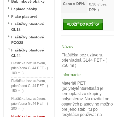
Bublinkové obálky
Cena s DPH:
0,38
€ bez
Lepiace pásky
DPH )
Flaše plastové
Flaštičky plastové
VLOŽIŤ DO KOŠÍKA
GL18
Flaštičky plastové
PCO28
Názov
Flaštičky plastové
Fľaštička bez uzáveru,
GL44
priehľadná GL44 PET - (
Fľaštička bez uzáveru,
250 ml )
priehľadná GL44 PET - (
100 ml )
Informácie
Fľaštička bez uzáveru,
Materiál PET
priehľadná GL44 PET - (
(polyetyléntereftalát) je
150 ml )
termoplast zo skupiny
Fľaštička bez uzáveru,
polyesterov. Na rozdiel od
priehľadná GL44 PET - (
ostatných plastov ho možno
200 ml )
pre jeho stabilitu po
recyklácii používať na
Fľaštička bez uzáveru,