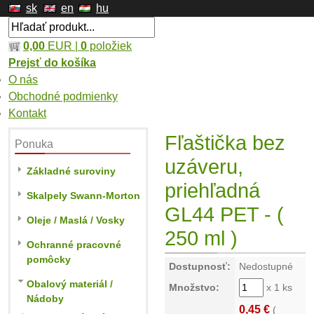
sk
en
hu
0,00
EUR |
0
položiek
Prejsť do košíka
O nás
Obchodné podmienky
Kontakt
Fľaštička bez
Ponuka
uzáveru,
Základné suroviny
priehľadná
Skalpely Swann-Morton
GL44 PET - (
Oleje / Maslá / Vosky
250 ml )
Ochranné pracovné
pomôcky
Dostupnosť:
Nedostupné
Obalový materiál /
Množstvo:
x 1 ks
Nádoby
0,45 €
(