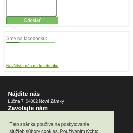
Sme na facebooku:
Navštívte nás na facebooku
Nájdite nás
Lúčna 7, 94002 Nové Zámky
Zavolajte nám
0948103105
Napíšte nám
Táto stránka používa na poskytovanie
obchod@pgchem.sk
služieb súbory cookies. Používaním týchto