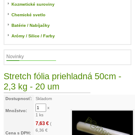
Kozmetické suroviny
Chemické svetlo
Batérie / Nabíjačky
Arómy / Silice / Farby
Novinky
Stretch fólia priehladná 50cm -
2,3 kg - 20 um
Dostupnosť:
Skladom
x
Množstvo:
1 ks
7,63 €
(
6,36
€
Cena s DPH: