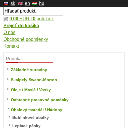
sk
en
hu
0,00
EUR |
0
položiek
Prejsť do košíka
O nás
Obchodné podmienky
Kontakt
Ponuka
Základné suroviny
Skalpely Swann-Morton
Oleje / Maslá / Vosky
Ochranné pracovné pomôcky
Obalový materiál / Nádoby
Bublinkové obálky
Lepiace pásky