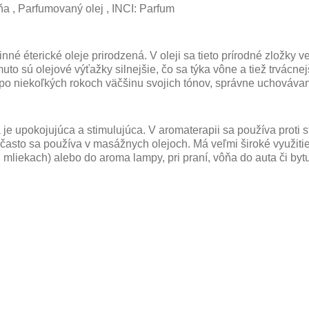
ňa , Parfumovaný olej , INCI: Parfum
tlinné éterické oleje prirodzená. V oleji sa tieto prírodné zložky
uto sú olejové výťažky silnejšie, čo sa týka vône a tiež trvácne
tí po niekoľkých rokoch väčšinu svojich tónov, správne uchovávan
je upokojujúca a stimulujúca. V aromaterapii sa používa proti s
a často sa používa v masážnych olejoch. Má veľmi široké využiti
mliekach) alebo do aroma lampy, pri praní, vôňa do auta či byt