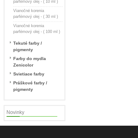
parfémový olej - ( 10 ml )
Vianočné korenia
parfémový olej - ( 30 ml )
Vianočné korenia
parfémový olej - ( 100 ml )
Tekuté farby /
pigmenty
Farby do mydla
Zenicolor
Svietiace farby
Práškové farby /
pigmenty
Novinky