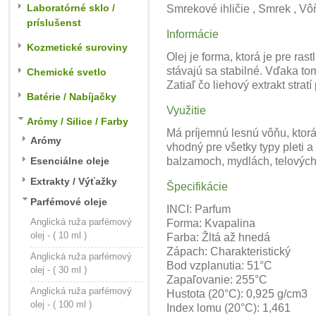
Laboratórné sklo /
Smrekové ihličie , Smrek , Vô
príslušenst
Informácie
Kozmetické suroviny
Olej je forma, ktorá je pre ras
stávajú sa stabilné. Vďaka tom
Chemické svetlo
Zatiaľ čo liehový extrakt stra
Batérie / Nabíjačky
Využitie
Arómy / Silice / Farby
Má príjemnú lesnú vôňu, ktorá 
Arómy
vhodný pre všetky typy pleti 
Esenciálne oleje
balzamoch, mydlách, telových 
Extrakty / Výťažky
Špecifikácie
Parfémové oleje
INCI: Parfum
Anglická ruža parfémový
Forma: Kvapalina
olej - ( 10 ml )
Farba: Žltá až hnedá
Zápach: Charakteristický
Anglická ruža parfémový
Bod vzplanutia: 51°C
olej - ( 30 ml )
Zapaľovanie: 255°C
Anglická ruža parfémový
Hustota (20°C): 0,925 g/cm3
olej - ( 100 ml )
Index lomu (20°C): 1,461