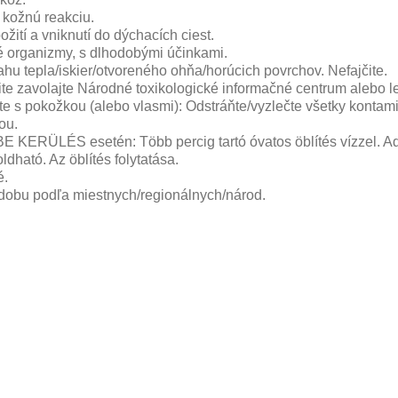
 kožnú reakciu.
žití a vniknutí do dýchacích ciest.
é organizmy, s dlhodobými účinkami.
u tepla/iskier/otvoreného ohňa/horúcich povrchov. Nefajčite.
te zavolajte Národné toxikologické informačné centrum alebo l
 s pokožkou (alebo vlasmi): Odstráňte/vyzlečte všetky kontam
ou.
KERÜLÉS esetén: Több percig tartó óvatos öblítés vízzel. Ad
dható. Az öblítés folytatása.
é.
dobu podľa miestnych/regionálnych/národ.