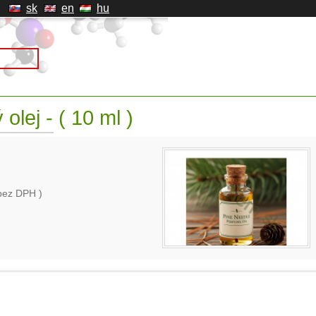
sk
en
hu
 olej - ( 10 ml )
bez DPH )