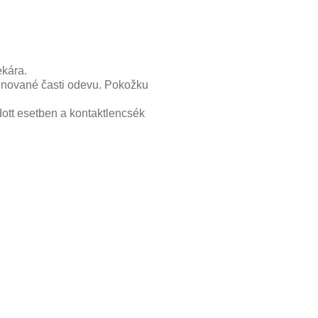
ekára.
inované časti odevu. Pokožku
ott esetben a kontaktlencsék