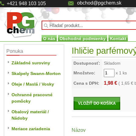
obchod@pgchem.sk
+421 948 103 105
O nás
Obchodné podmienky
Kontakt
Ihličie parfémový
Ponuka
Základné suroviny
Dostupnosť:
Skladom
Množstvo:
x 1 ks
Skalpely Swann-Morton
1,98 €
Cena s DPH:
(
1,65
€ 
Oleje / Maslá / Vosky
Ochranné pracovné
pomôcky
VLOŽIŤ DO KOŠÍKA
Obalový materiál /
Nádoby
Meriace zariadenia
Názov