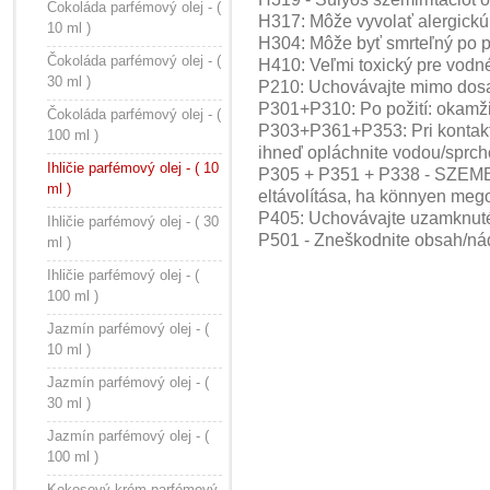
Čokoláda parfémový olej - (
H317: Môže vyvolať alergickú
10 ml )
H304: Môže byť smrteľný po po
Čokoláda parfémový olej - (
H410: Veľmi toxický pre vodn
30 ml )
P210: Uchovávajte mimo dosah
P301+P310: Po požití: okamži
Čokoláda parfémový olej - (
P303+P361+P353: Pri kontakte
100 ml )
ihneď opláchnite vodou/sprch
Ihličie parfémový olej - ( 10
P305 + P351 + P338 - SZEMBE 
ml )
eltávolítása, ha könnyen megol
P405: Uchovávajte uzamknut
Ihličie parfémový olej - ( 30
P501 - Zneškodnite obsah/ná
ml )
Ihličie parfémový olej - (
100 ml )
Jazmín parfémový olej - (
10 ml )
Jazmín parfémový olej - (
30 ml )
Jazmín parfémový olej - (
100 ml )
Kokosový krém parfémový