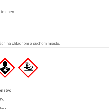
 Limonen
bách na chladnom a suchom mieste.
enstvo
ry.
okoz.