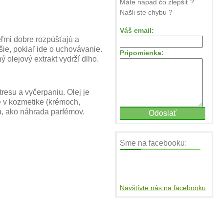
Máte nápad čo zlepšiť ?
Našli ste chybu ?
Váš email:
 veľmi dobre rozpúšťajú a
jšie, pokiaľ ide o uchovávanie.
Pripomienka:
ý olejový extrakt vydrží dlho.
tresu a vyčerpaniu. Olej je
e v kozmetike (krémoch,
u, ako náhrada parfémov.
Sme na facebooku:
Navštívte nás na facebooku