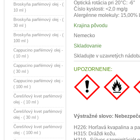
Optická rotácia pri 20°C: -6°
Broskyňa parfémový olej - (
Číslo kyslosti: <2,0 mg/g
10 ml )
Alergénne molekuly: 15,00%
Broskyňa parfémový olej - (
Krajina pôvodu
30 ml )
Broskyňa parfémový olej - (
Nemecko
100 ml )
Skladovanie
Cappucino parfémový olej -
Skladujte v uzavretých nádo
( 10 ml )
Cappucino parfémový olej -
UPOZORNENIE:
( 30 ml )
Cappucino parfémový olej -
( 100 ml )
Čerešňový kvet parfémový
olej - ( 10 ml )
Čerešňový kvet parfémový
Výstražné slovo: N
ebezpeč
olej - ( 30 ml )
Čerešňový kvet parfémový
H226: Horľavá kvapalina a pa
olej - ( 100 ml )
H315: Dráždi kožu.
H319 - Súlyos szemirritációt 