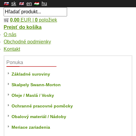
sk
en
hu
0,00
EUR |
0
položiek
Prejsť do košíka
O nás
Obchodné podmienky
Kontakt
Ponuka
Základné suroviny
Skalpely Swann-Morton
Oleje / Maslá / Vosky
Ochranné pracovné pomôcky
Obalový materiál / Nádoby
Meriace zariadenia