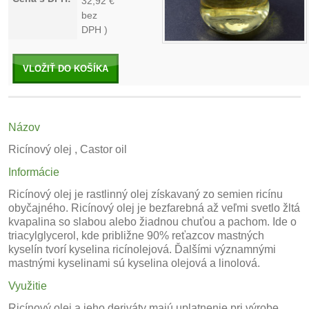
32,92
€
bez
DPH )
VLOŽIŤ DO KOŠÍKA
Názov
Ricínový olej , Castor oil
Informácie
Ricínový olej je rastlinný olej získavaný zo semien ricínu
obyčajného. Ricínový olej je bezfarebná až veľmi svetlo žltá
kvapalina so slabou alebo žiadnou chuťou a pachom. Ide o
triacylglycerol, kde približne 90% reťazcov mastných
kyselín tvorí kyselina ricínolejová. Ďalšími významnými
mastnými kyselinami sú kyselina olejová a linolová.
Využitie
Ricínový olej a jeho deriváty majú uplatnenie pri výrobe