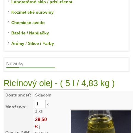
Laboratórné sklo / príslušenst
Kozmetické suroviny
Chemické svetlo
Batérie / Nabíjačky
Arómy / Silice / Farby
Novinky
Ricínový olej - ( 5 l / 4,83 kg )
Dostupnosť:
Skladom
x
Množstvo:
1 ks
39,50
€
(
Cena s DPH: