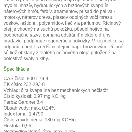
mydiel, mazív, hydraulických a brzdových kvapalín,
náterových hmôt, farbív, atramentov, prísad do paliva -
motorky, náterov dreva, plastov odolných voči mrazu,
voskov, leštidiel, polyamidov, liečiv a parfumov. Ricínový
olej je vhodný na suchú pokožku, pôsobí hojivo na
pooperačné jazvy, pomáha odstrániť niektoré druhy
bradavíc, podporuje regeneráciu pokožky. V kozmetike sa
odporúča riediť s redšími olejmi, napr. hroznovým. Účinné
sú tiež obklady z teplého ricínového oleja priložené na
bolestivé svaly a kĺby.
Špecifikácie
CAS číslo: 8001-79-4
EK číslo: 232-293-8
Vzhľad: číra kvapalina bez mechanických nečistôt
Číslo kyslosti: 0,97 mg KOH/g
Farba: Gardner 3,4
Obsah vody: max. 0,24%
Index lomu: 1,4790
Číslo zmydelnenia: 180 mg KOH/g
Hustota: 0,96
Nezmydlovateľné látky: max. 1,5%