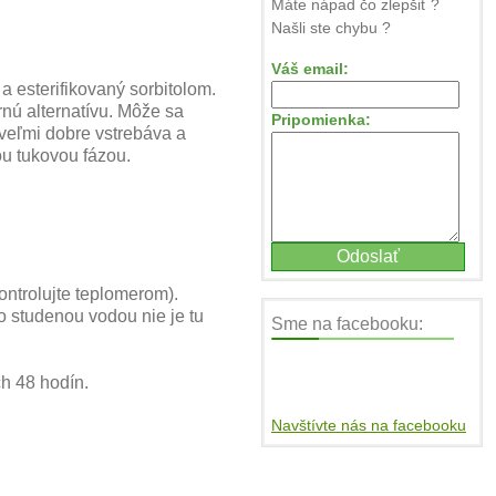
Máte nápad čo zlepšiť ?
Našli ste chybu ?
Váš email:
 esterifikovaný sorbitolom.
rnú alternatívu. Môže sa
Pripomienka:
 veľmi dobre vstrebáva a
ou tukovou fázou.
ontrolujte teplomerom).
o studenou vodou nie je tu
Sme na facebooku:
h 48 hodín.
Navštívte nás na facebooku