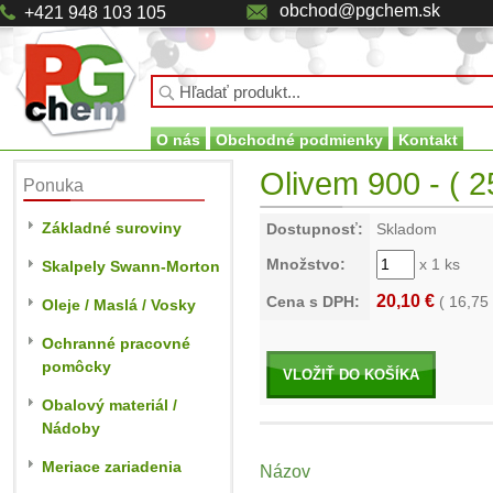
obchod@pgchem.sk
+421 948 103 105
O nás
Obchodné podmienky
Kontakt
Olivem 900 - ( 2
Ponuka
Základné suroviny
Dostupnosť:
Skladom
Množstvo:
x 1 ks
Skalpely Swann-Morton
20,10 €
Cena s DPH:
(
16,75
Oleje / Maslá / Vosky
Ochranné pracovné
pomôcky
VLOŽIŤ DO KOŠÍKA
Obalový materiál /
Nádoby
Meriace zariadenia
Názov