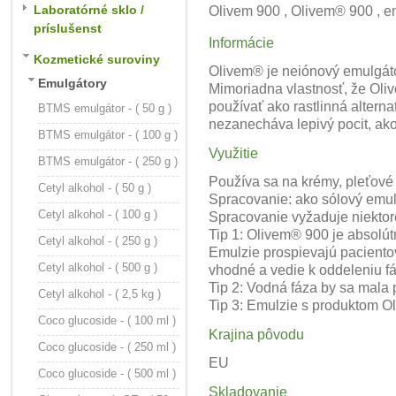
Laboratórné sklo /
Olivem 900 , Olivem® 900 , em
príslušenst
Informácie
Kozmetické suroviny
Olivem® je neiónový emulgáto
Emulgátory
Mimoriadna vlastnosť, že Oliv
používať ako rastlinná altern
BTMS emulgátor - ( 50 g )
nezanecháva lepivý pocit, ak
BTMS emulgátor - ( 100 g )
Využitie
BTMS emulgátor - ( 250 g )
Používa sa na krémy, pleťové 
Cetyl alkohol - ( 50 g )
Spracovanie: ako sólový emulg
Cetyl alkohol - ( 100 g )
Spracovanie vyžaduje niektor
Tip 1: Olivem® 900 je absolút
Cetyl alkohol - ( 250 g )
Emulzie prospievajú pacientov
Cetyl alkohol - ( 500 g )
vhodné a vedie k oddeleniu fá
Tip 2: Vodná fáza by sa mala 
Cetyl alkohol - ( 2,5 kg )
Tip 3: Emulzie s produktom O
Coco glucoside - ( 100 ml )
Krajina pôvodu
Coco glucoside - ( 250 ml )
EU
Coco glucoside - ( 500 ml )
Skladovanie