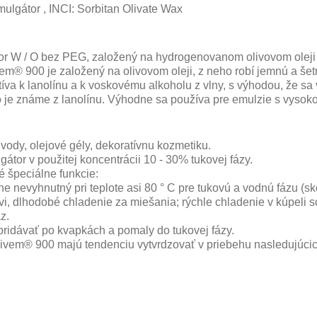
ulgátor , INCI: Sorbitan Olivate Wax
r W / O bez PEG, založený na hydrogenovanom olivovom oleji a
em® 900 je založený na olivovom oleji, z neho robí jemnú a šet
atíva k lanolínu a k voskovému alkoholu z vlny, s výhodou, že sa
o je známe z lanolínu. Výhodne sa používa pre emulzie s vysok
vody, olejové gély, dekoratívnu kozmetiku.
átor v použitej koncentrácii 10 - 30% tukovej fázy.
é špeciálne funkcie:
ne nevyhnutný pri teplote asi 80 ° C pre tukovú a vodnú fázu (sk
i, dlhodobé chladenie za miešania; rýchle chladenie v kúpeli s
z.
pridávať po kvapkách a pomaly do tukovej fázy.
livem® 900 majú tendenciu vytvrdzovať v priebehu nasledujúcic