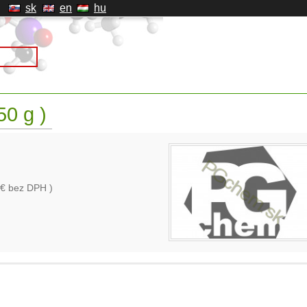
sk
en
hu
50 g )
€ bez DPH )