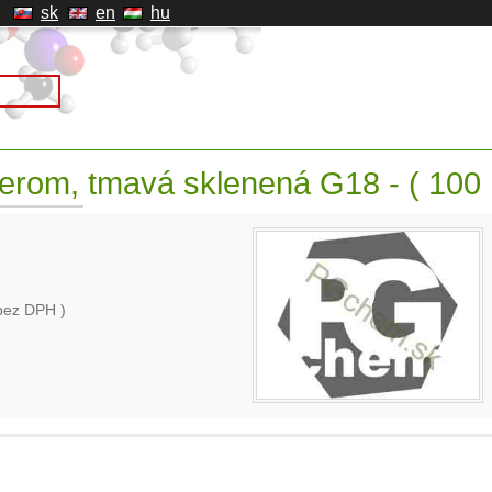
sk
en
hu
verom, tmavá sklenená G18 - ( 100 
bez DPH )