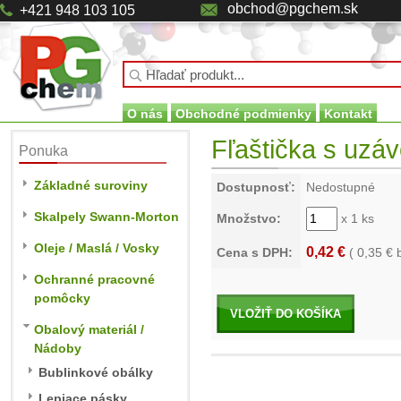
obchod@pgchem.sk
+421 948 103 105
O nás
Obchodné podmienky
Kontakt
Fľaštička s uzá
Ponuka
Základné suroviny
Dostupnosť:
Nedostupné
Skalpely Swann-Morton
Množstvo:
x 1 ks
Oleje / Maslá / Vosky
0,42 €
Cena s DPH:
(
0,35
€ 
Ochranné pracovné
pomôcky
VLOŽIŤ DO KOŠÍKA
Obalový materiál /
Nádoby
Bublinkové obálky
Lepiace pásky