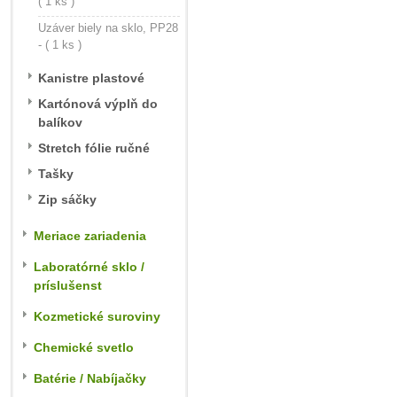
( 1 ks )
Uzáver biely na sklo, PP28
- ( 1 ks )
Kanistre plastové
Kartónová výplň do
balíkov
Stretch fólie ručné
Tašky
Zip sáčky
Meriace zariadenia
Laboratórné sklo /
príslušenst
Kozmetické suroviny
Chemické svetlo
Batérie / Nabíjačky