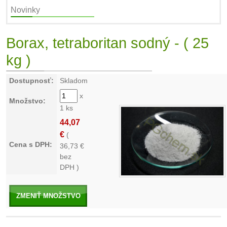
Novinky
Borax, tetraboritan sodný - ( 25
kg )
Dostupnosť:
Skladom
x
Množstvo:
1 ks
44,07
€
(
Cena s DPH:
36,73
€
bez
DPH )
ZMENIŤ MNOŽSTVO