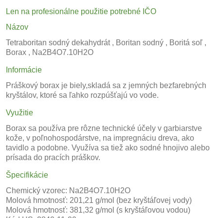
Len na profesionálne použitie potrebné IČO
Názov
Tetraboritan sodný dekahydrát , Boritan sodný , Boritá soľ ,
Borax , Na2B4O7.10H2O
Informácie
Práškový borax je biely,skladá sa z jemných bezfarebných
kryštálov, ktoré sa ľahko rozpúšťajú vo vode.
Využitie
Borax sa používa pre rôzne technické účely v garbiarstve
kože, v poľnohospodárstve, na impregnáciu dreva, ako
tavidlo a podobne. Využíva sa tiež ako sodné hnojivo alebo
prísada do pracích práškov.
Špecifikácie
Chemický vzorec: Na2B4O7.10H2O
Molová hmotnosť: 201,21 g/mol (bez kryštáľovej vody)
Molová hmotnosť: 381,32 g/mol (s kryštáľovou vodou)