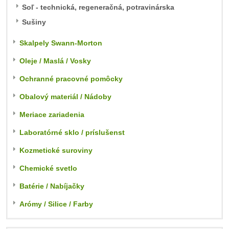
Soľ - technická, regeneračná, potravinárska
Sušiny
Skalpely Swann-Morton
Oleje / Maslá / Vosky
Ochranné pracovné pomôcky
Obalový materiál / Nádoby
Meriace zariadenia
Laboratórné sklo / príslušenst
Kozmetické suroviny
Chemické svetlo
Batérie / Nabíjačky
Arómy / Silice / Farby