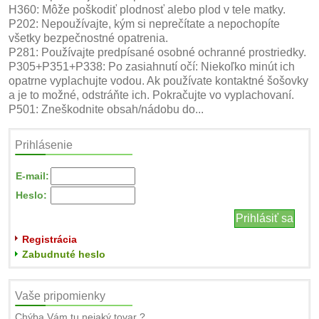
H360: Môže poškodiť plodnosť alebo plod v tele matky.
P202: Nepoužívajte, kým si neprečítate a nepochopíte
všetky bezpečnostné opatrenia.
P281: Používajte predpísané osobné ochranné prostriedky.
P305+P351+P338: Po zasiahnutí očí: Niekoľko minút ich
opatrne vyplachujte vodou. Ak používate kontaktné šošovky
a je to možné, odstráňte ich. Pokračujte vo vyplachovaní.
P501: Zneškodnite obsah/nádobu do...
Prihlásenie
E-mail:
Heslo:
Registrácia
Zabudnuté heslo
Vaše pripomienky
Chýba Vám tu nejaký tovar ?