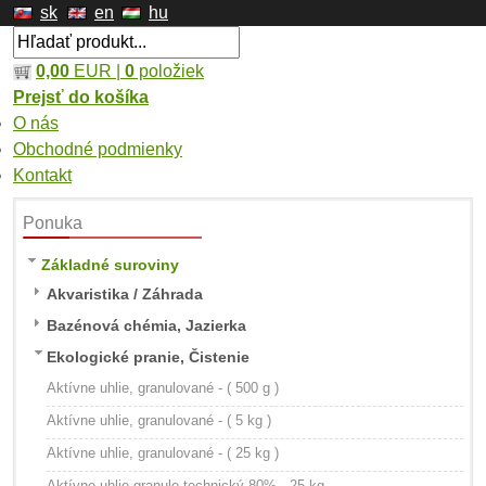
sk
en
hu
0,00
EUR |
0
položiek
Prejsť do košíka
O nás
Obchodné podmienky
Kontakt
Ponuka
Základné suroviny
Akvaristika / Záhrada
Bazénová chémia, Jazierka
Ekologické pranie, Čistenie
Aktívne uhlie, granulované - ( 500 g )
Aktívne uhlie, granulované - ( 5 kg )
Aktívne uhlie, granulované - ( 25 kg )
Aktívne uhlie granule technický 80% - 25 kg