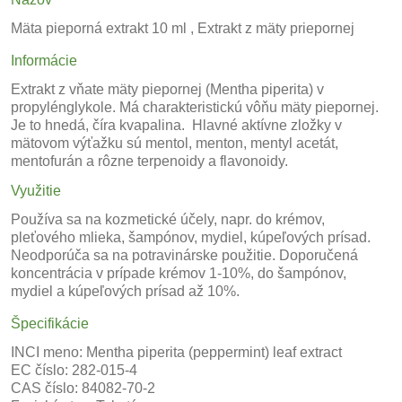
Mäta pieporná extrakt 10 ml , Extrakt z mäty priepornej
Informácie
Extrakt z vňate mäty piepornej (Mentha piperita) v
propylénglykole. Má charakteristickú vôňu mäty piepornej.
Je to hnedá, číra kvapalina. Hlavné aktívne zložky v
mätovom výťažku sú mentol, menton, mentyl acetát,
mentofurán a rôzne terpenoidy a flavonoidy.
Využitie
Používa sa na kozmetické účely, napr. do krémov,
pleťového mlieka, šampónov, mydiel, kúpeľových prísad.
Neodporúča sa na potravinárske použitie. Doporučená
koncentrácia v prípade krémov 1-10%, do šampónov,
mydiel a kúpeľových prísad až 10%.
Špecifikácie
INCI meno: Mentha piperita (peppermint) leaf extract
EC číslo: 282-015-4
CAS číslo: 84082-70-2