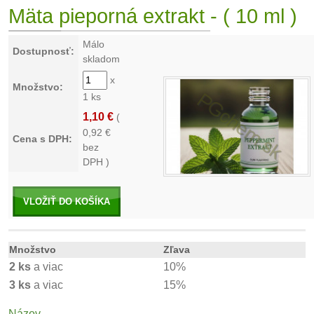
Mäta pieporná extrakt - ( 10 ml )
Málo
Dostupnosť:
skladom
x
Množstvo:
1 ks
1,10 €
(
0,92
€
Cena s DPH:
bez
DPH )
VLOŽIŤ DO KOŠÍKA
Množstvo
Zľava
2 ks
a viac
10%
3 ks
a viac
15%
Názov