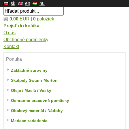
sk
en
hu
0,00
EUR |
0
položiek
Prejsť do košíka
O nás
Obchodné podmienky
Kontakt
Ponuka
Základné suroviny
Skalpely Swann-Morton
Oleje / Maslá / Vosky
Ochranné pracovné pomôcky
Obalový materiál / Nádoby
Meriace zariadenia