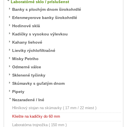
Laboratórné sklo / príslušenst
Banky s plochým dnom širokohrdlé
Erlenmeyerove banky širokohrdlé
Hodinové sklá
Kadičky s vysokou výlevkou
Kahany liehové
Lieviky rýchlofiltračné
Misky Petriho
Odmerné válce
Sklenené tyčinky
Skúmavky s guľatým dnom
Pipety
Nezaradené / Iné
Hliníkový stojan na skúmavky ( 17 mm / 22 miest )
Kliešte na kadičky do 60 mm
Laboratórna trojnožka ( 150 mm )