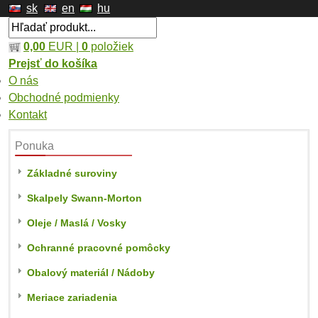
sk
en
hu
0,00
EUR |
0
položiek
Prejsť do košíka
O nás
Obchodné podmienky
Kontakt
Ponuka
Základné suroviny
Skalpely Swann-Morton
Oleje / Maslá / Vosky
Ochranné pracovné pomôcky
Obalový materiál / Nádoby
Meriace zariadenia