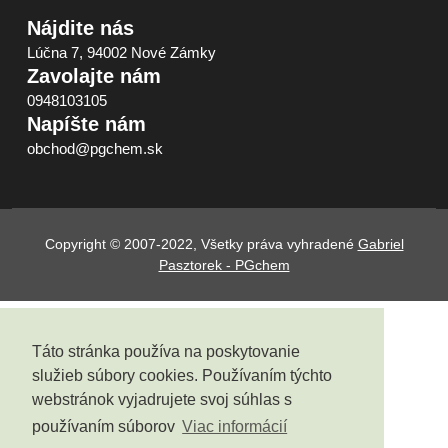
Nájdite nás
Lúčna 7, 94002 Nové Zámky
Zavolajte nám
0948103105
Napíšte nám
obchod@pgchem.sk
Copyright © 2007-2022, Všetky práva vyhradené
Gabriel
Pasztorek - PGchem
Táto stránka používa na poskytovanie
služieb súbory cookies. Používaním týchto
webstránok vyjadrujete svoj súhlas s
používaním súborov
Viac informácií