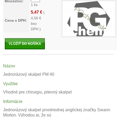
Množstvo:
1 ks
5,47 €
(
4,56
€
Cena s DPH:
bez
DPH )
VLOŽIŤ DO KOŠÍKA
Názov
Jednorázový skalpel PM 40
Využitie
Vhodné pre chirurgiu, pitevný skalpel
Informácie
Jednorázový skalpel prvotriednej anglickej značky Swann
Morton. Výhodou je, že sú