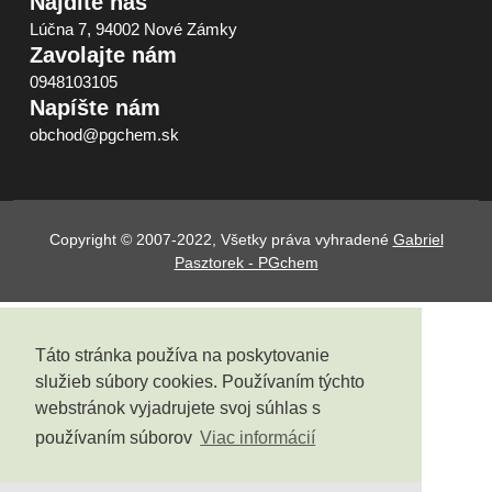
Nájdite nás
Lúčna 7, 94002 Nové Zámky
Zavolajte nám
0948103105
Napíšte nám
obchod@pgchem.sk
Copyright © 2007-2022, Všetky práva vyhradené
Gabriel
Pasztorek - PGchem
Táto stránka používa na poskytovanie
služieb súbory cookies. Používaním týchto
webstránok vyjadrujete svoj súhlas s
používaním súborov
Viac informácií