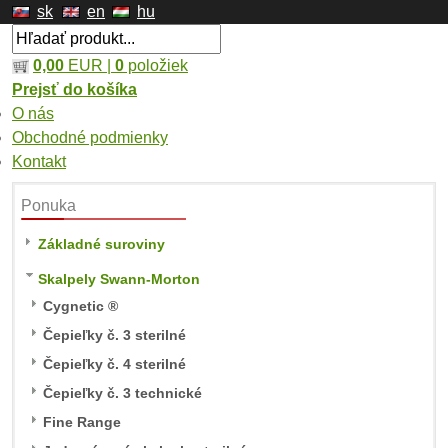
sk
en
hu
0,00
EUR |
0
položiek
Prejsť do košíka
O nás
Obchodné podmienky
Kontakt
Ponuka
Základné suroviny
Skalpely Swann-Morton
Cygnetic ®
Čepieľky č. 3 sterilné
Čepieľky č. 4 sterilné
Čepieľky č. 3 technické
Fine Range