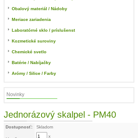
Obalový materiál / Nádoby
Meriace zariadenia
Laboratórné sklo / príslušenst
Kozmetické suroviny
Chemické svetlo
Batérie / Nabíjačky
Arómy / Silice / Farby
Novinky
Jednorázový skalpel - PM40
Dostupnosť:
Skladom
x