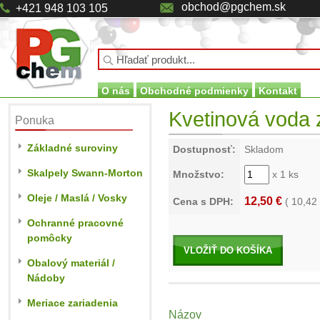
obchod@pgchem.sk
+421 948 103 105
O nás
Obchodné podmienky
Kontakt
Kvetinová voda z
Ponuka
Základné suroviny
Dostupnosť:
Skladom
Skalpely Swann-Morton
Množstvo:
x 1 ks
Oleje / Maslá / Vosky
12,50 €
Cena s DPH:
(
10,42
Ochranné pracovné
pomôcky
VLOŽIŤ DO KOŠÍKA
Obalový materiál /
Nádoby
Meriace zariadenia
Názov