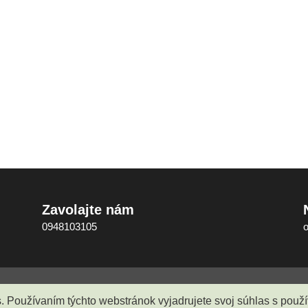
Zavolajte nám
0948103105
é
Gabriel Pasztorek - PGchem
O nás
Obchodné podmien
s. Používaním týchto webstránok vyjadrujete svoj súhlas s pou