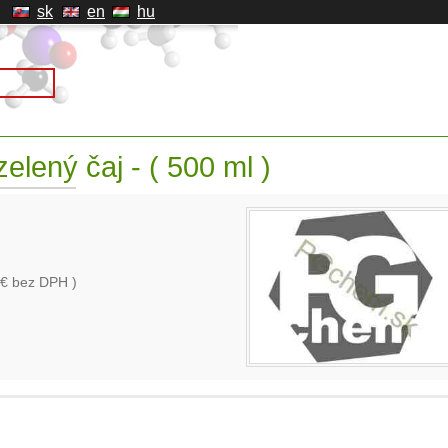
sk
en
hu
elený čaj - ( 500 ml )
€ bez DPH )