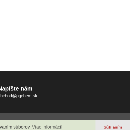
Napíšte nám
obchod@pgchem.sk
ky
Kontakt
žívaním súborov
Viac informácií
Súhlasím