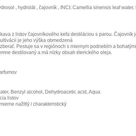
drosol , hydrolát , čajovník , INCI: Camellia sinensis leaf water,
kava z listov čajovníkového kefa destiláciou s parou. Čajovník 
kultivácii je jeho výška obmedzená
e zberať. Pestuje sa v regiónoch s miernym podnebím a bohatým
 jemne destilovaný a má nízky obsah éterického oleja.
parfumov
water, Benzyl alcohol, Dehydroacetic acid, Aqua
ia listov
ierne nažltlý / charakteristický