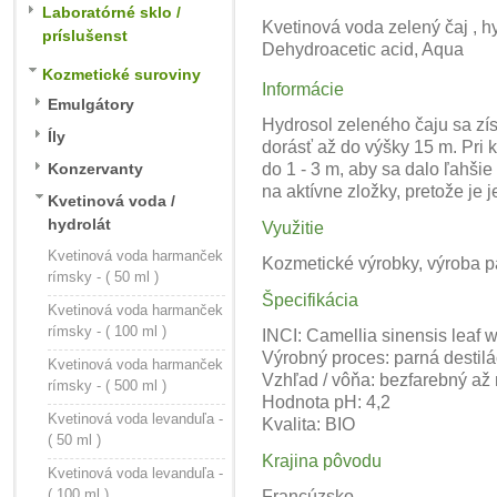
Laboratórné sklo /
Kvetinová voda zelený čaj , hy
príslušenst
Dehydroacetic acid, Aqua
Kozmetické suroviny
Informácie
Emulgátory
Hydrosol zeleného čaju sa zís
Íly
dorásť až do výšky 15 m. Pri 
Konzervanty
do 1 - 3 m, aby sa dalo ľahši
na aktívne zložky, pretože je
Kvetinová voda /
hydrolát
Využitie
Kvetinová voda harmanček
Kozmetické výrobky, výroba 
rímsky - ( 50 ml )
Špecifikácia
Kvetinová voda harmanček
rímsky - ( 100 ml )
INCI: Camellia sinensis leaf 
Výrobný proces: parná destilác
Kvetinová voda harmanček
Vzhľad / vôňa: bezfarebný až m
rímsky - ( 500 ml )
Hodnota pH: 4,2
Kvetinová voda levanduľa -
Kvalita: BIO
( 50 ml )
Krajina pôvodu
Kvetinová voda levanduľa -
( 100 ml )
Francúzsko