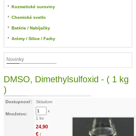
Kozmetické suroviny
Chemické svetlo
Batérie / Nabíjačky
Arómy / Silice / Farby
Novinky
DMSO, Dimethylsulfoxid - ( 1 kg
)
Dostupnosť:
Skladom
x
Množstvo:
1 ks
24,90
€
(