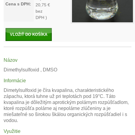
Cena s DPH:
20,75
€
bez
DPH )
VLOŽIŤ DO KOŠÍKA
Názov
Dimethylsulfoxid , DMSO
Informácie
Dimetylsulfoxid je číra kvapalina, charakteristického
zápachu, ktorá tuhne už pri teplotách pod 19°C. Táto
kvapalina je dôležitým aprotickým polárnym rozpúšťadlom,
ktoré rozpúšťa polárne aj nepolárne zlúčeniny a je
miešateľné so širokou škálou organických rozpúšťadiel i s
vodou.
Využitie