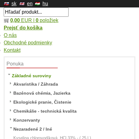
sk
en
hu
0,00
EUR |
0
položiek
Prejsť do košíka
O nás
Obchodné podmienky
Kontakt
Ponuka
Základné suroviny
Akvaristika / Záhrada
Bazénová chémia, Jazierka
Ekologické pranie, Čistenie
Chemikálie - technická kvalita
Konzervanty
Nezaradené 2 / Iné
Kyselina chlorovodíková, HCl 33% - ( 25 l )