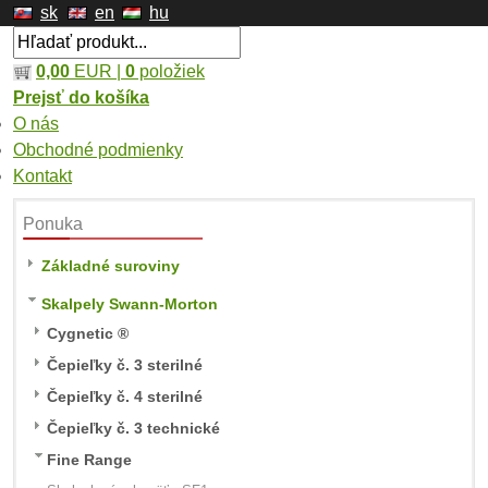
sk
en
hu
0,00
EUR |
0
položiek
Prejsť do košíka
O nás
Obchodné podmienky
Kontakt
Ponuka
Základné suroviny
Skalpely Swann-Morton
Cygnetic ®
Čepieľky č. 3 sterilné
Čepieľky č. 4 sterilné
Čepieľky č. 3 technické
Fine Range