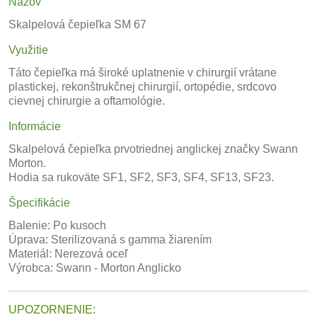
Názov
Skalpelová čepieľka SM 67
Využitie
Táto čepieľka má široké uplatnenie v chirurgií vrátane
plastickej, rekonštrukčnej chirurgií, ortopédie, srdcovo
cievnej chirurgie a oftamológie.
Informácie
Skalpelová čepieľka prvotriednej anglickej značky Swann
Morton.
Hodia sa rukoväte
SF1
,
SF2
,
SF3
,
SF4
,
SF13
,
SF23
.
Špecifikácie
Balenie: Po kusoch
Úprava: Sterilizovaná s gamma žiarením
Materiál: Nerezová oceľ
Výrobca: Swann - Morton Anglicko
UPOZORNENIE: