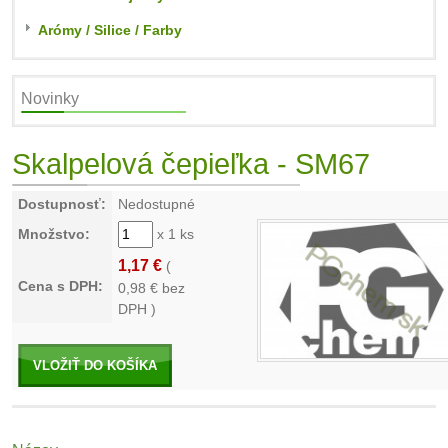
Arómy / Silice / Farby
Novinky
Skalpelová čepieľka - SM67
Dostupnosť:
Nedostupné
Množstvo:
x 1 ks
1,17 €
(
Cena s DPH:
0,98
€ bez
DPH )
VLOŽIŤ DO KOŠÍKA