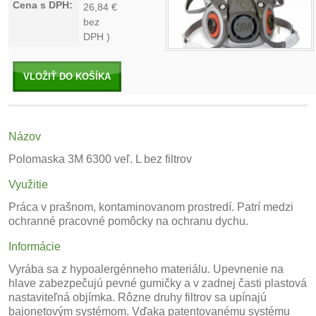
Cena s DPH:
26,84
€
bez
DPH )
VLOŽIŤ DO KOŠÍKA
Názov
Polomaska 3M 6300 veľ. L bez filtrov
Využitie
Práca v prašnom, kontaminovanom prostredí. Patrí medzi
ochranné pracovné pomôcky na ochranu dychu.
Informácie
Vyrába sa z hypoalergénneho materiálu. Upevnenie na
hlave zabezpečujú pevné gumičky a v zadnej časti plastová
nastaviteľná objímka. Rôzne druhy filtrov sa upínajú
bajonetovým systémom. Vďaka patentovanému systému