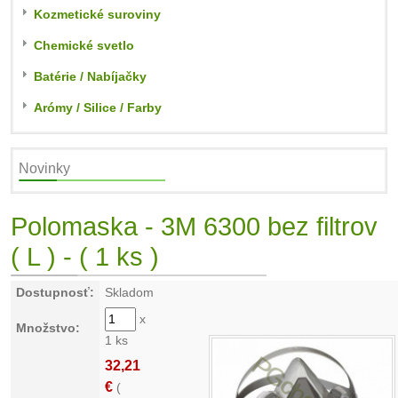
Kozmetické suroviny
Chemické svetlo
Batérie / Nabíjačky
Arómy / Silice / Farby
Novinky
Polomaska - 3M 6300 bez filtrov
( L ) - ( 1 ks )
Dostupnosť:
Skladom
x
Množstvo:
1 ks
32,21
€
(