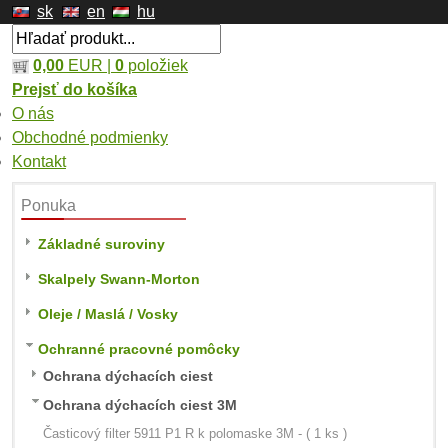
sk
en
hu
0,00
EUR |
0
položiek
Prejsť do košíka
O nás
Obchodné podmienky
Kontakt
Ponuka
Základné suroviny
Skalpely Swann-Morton
Oleje / Maslá / Vosky
Ochranné pracovné pomôcky
Ochrana dýchacích ciest
Ochrana dýchacích ciest 3M
Časticový filter 5911 P1 R k polomaske 3M - ( 1 ks )