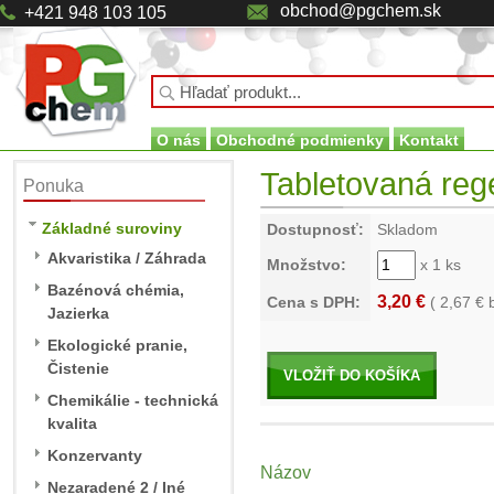
obchod@pgchem.sk
+421 948 103 105
O nás
Obchodné podmienky
Kontakt
Tabletovaná rege
Ponuka
Základné suroviny
Dostupnosť:
Skladom
Akvaristika / Záhrada
Množstvo:
x 1 ks
Bazénová chémia,
3,20 €
Cena s DPH:
(
2,67
€ 
Jazierka
Ekologické pranie,
Čistenie
VLOŽIŤ DO KOŠÍKA
Chemikálie - technická
kvalita
Konzervanty
Názov
Nezaradené 2 / Iné