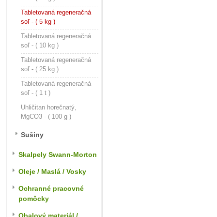
Tabletovaná regeneračná
soľ - ( 5 kg )
Tabletovaná regeneračná
soľ - ( 10 kg )
Tabletovaná regeneračná
soľ - ( 25 kg )
Tabletovaná regeneračná
soľ - ( 1 t )
Uhličitan horečnatý,
MgCO3 - ( 100 g )
Sušiny
Skalpely Swann-Morton
Oleje / Maslá / Vosky
Ochranné pracovné
pomôcky
Obalový materiál /