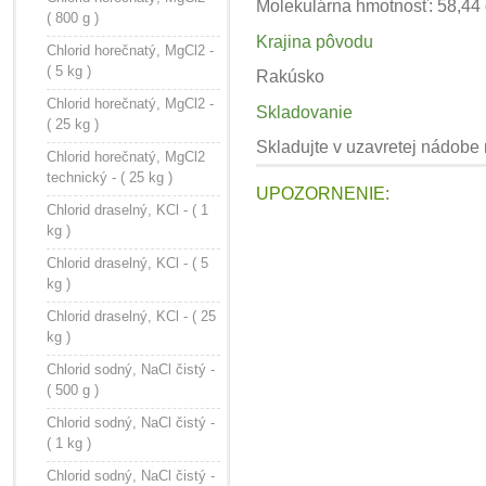
Molekulárna hmotnosť: 58,44
( 800 g )
Krajina pôvodu
Chlorid horečnatý, MgCl2 -
( 5 kg )
Rakúsko
Chlorid horečnatý, MgCl2 -
Skladovanie
( 25 kg )
Skladujte v uzavretej nádobe
Chlorid horečnatý, MgCl2
technický - ( 25 kg )
UPOZORNENIE:
Chlorid draselný, KCl - ( 1
kg )
Chlorid draselný, KCl - ( 5
kg )
Chlorid draselný, KCl - ( 25
kg )
Chlorid sodný, NaCl čistý -
( 500 g )
Chlorid sodný, NaCl čistý -
( 1 kg )
Chlorid sodný, NaCl čistý -