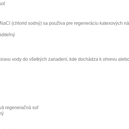
soľ
NaCl (chlorid sodný) sa používa pre regeneráciu katexových n
iditeľný
ravu vody do všetkých zariadení, kde dochádza k ohrevu alebo
ová regeneračná soľ
ný