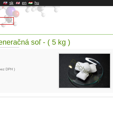
sk
en
hu
neračná soľ - ( 5 kg )
bez DPH )