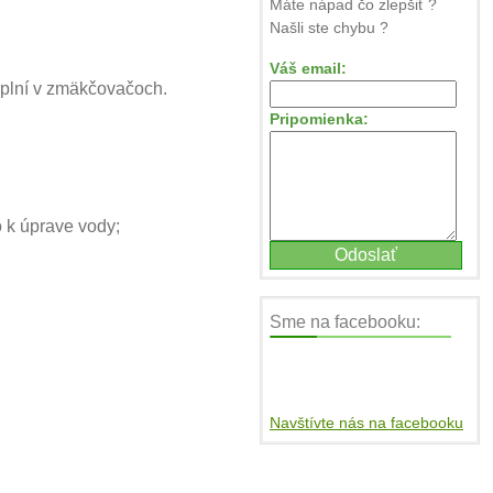
Máte nápad čo zlepšiť ?
Našli ste chybu ?
Váš email:
áplní v zmäkčovačoch.
Pripomienka:
 k úprave vody;
Sme na facebooku:
Navštívte nás na facebooku