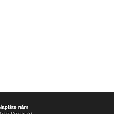
Napíšte nám
obchod@pgchem.sk