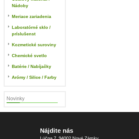
Nádoby
Meriace zariadenia
Laboratórné sklo /
príslušenst
Kozmetické suroviny
Chemické svetlo
Batérie / Nabíjačky
Arómy / Silice / Farby
Novinky
Nájdite nás
Lúčna 7, 94002 Nové Zámky