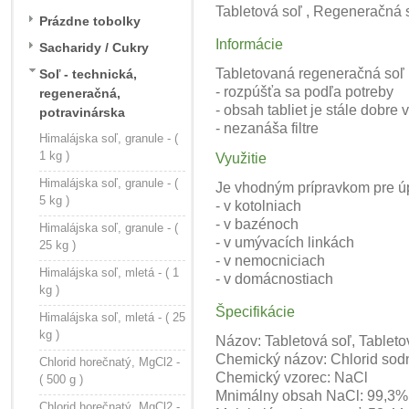
Tabletová soľ , Regeneračná 
Prázdne tobolky
Informácie
Sacharidy / Cukry
Tabletovaná regeneračná soľ 
Soľ - technická,
- rozpúšťa sa podľa potreby
regeneračná,
- obsah tabliet je stále dobre v
potravinárska
- nezanáša filtre
Himalájska soľ, granule - (
1 kg )
Využitie
Himalájska soľ, granule - (
Je vhodným prípravkom pre úp
5 kg )
- v kotolniach
- v bazénoch
Himalájska soľ, granule - (
- v umývacích linkách
25 kg )
- v nemocniciach
Himalájska soľ, mletá - ( 1
- v domácnostiach
kg )
Špecifikácie
Himalájska soľ, mletá - ( 25
kg )
Názov: Tabletová soľ, Tablet
Chemický názov: Chlorid sod
Chlorid horečnatý, MgCl2 -
Chemický vzorec: NaCl
( 500 g )
Mnimálny obsah NaCl: 99,3%
Chlorid horečnatý, MgCl2 -