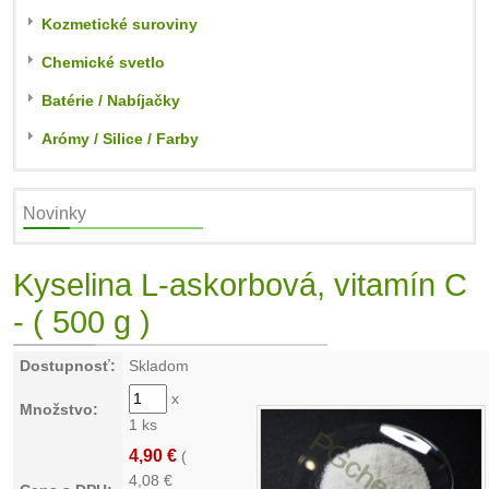
Kozmetické suroviny
Chemické svetlo
Batérie / Nabíjačky
Arómy / Silice / Farby
Novinky
Kyselina L-askorbová, vitamín C
- ( 500 g )
Dostupnosť:
Skladom
x
Množstvo:
1 ks
4,90 €
(
4,08
€