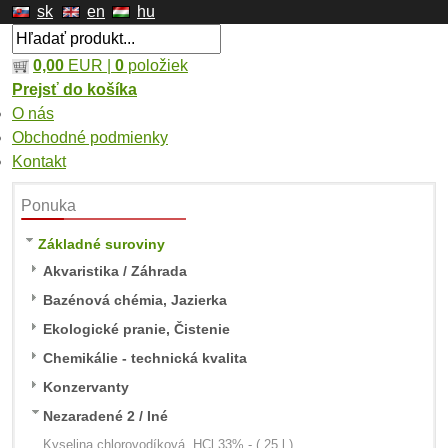
sk
en
hu
0,00
EUR |
0
položiek
Prejsť do košíka
O nás
Obchodné podmienky
Kontakt
Ponuka
Základné suroviny
Akvaristika / Záhrada
Bazénová chémia, Jazierka
Ekologické pranie, Čistenie
Chemikálie - technická kvalita
Konzervanty
Nezaradené 2 / Iné
Kyselina chlorovodíková, HCl 33% - ( 25 l )