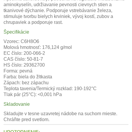
aminokyselín, udržiavanie pevnosti cievnych stien a
tkanivové dýchanie. Podporuje vstrebávanie železa,
stimuluje tvorbu bielych krviniek, vývoj kostí, zubov a
chrupaviek a podporuje rast.
Špecifikácie
Vzorec: C6H8O6
Molová hmotnosť: 176,124 g/mol
EC číslo: 200-066-2
CAS číslo: 50-81-7
HS číslo: 29362700
Forma: pevná
Farba: biela do žltkasta
Zápach: bez zápachu
Teplota tavenia/Termický rozklad: 190-192°C
Tlak pár (25°C): <0,001 hPa
Skladovanie
Skladujte v tesne uzavretej nádobe na suchom mieste.
Chráňte pred svetlom.