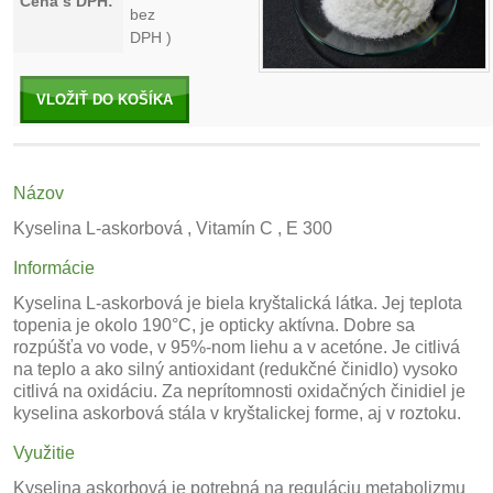
Cena s DPH:
bez
DPH )
VLOŽIŤ DO KOŠÍKA
Názov
Kyselina L-askorbová , Vitamín C , E 300
Informácie
Kyselina L-askorbová je biela kryštalická látka. Jej teplota
topenia je okolo 190°C, je opticky aktívna. Dobre sa
rozpúšťa vo vode, v 95%-nom liehu a v acetóne. Je citlivá
na teplo a ako silný antioxidant (redukčné činidlo) vysoko
citlivá na oxidáciu. Za neprítomnosti oxidačných činidiel je
kyselina askorbová stála v kryštalickej forme, aj v roztoku.
Využitie
Kyselina askorbová je potrebná na reguláciu metabolizmu