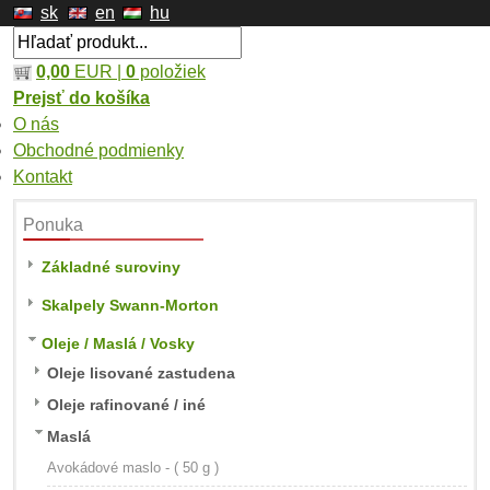
sk
en
hu
0,00
EUR |
0
položiek
Prejsť do košíka
O nás
Obchodné podmienky
Kontakt
Ponuka
Základné suroviny
Skalpely Swann-Morton
Oleje / Maslá / Vosky
Oleje lisované zastudena
Oleje rafinované / iné
Maslá
Avokádové maslo - ( 50 g )