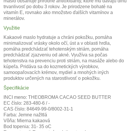
maslo obsahuje prírodné antioxidanty, ktoré mu dávajú dlhú
trvanlivosť po dobu 3 rokov. Je prirodzene bohaté na
vitamín E, rovnako ako množstvo ďalších vitamínov a
minerálov.
Využitie
Kakaové maslo hydratuje a chráni pokožku, pomáha
minimalizovať vrásky okolo očí, úst a v oblasti hrdla,
pomáha predchádzať tehotenským striám, pomáha
predchádzať zjazveniu od akné. Využíva sa počas
tehotenstva na prevenciu proti striám, na masáže alebo do
kúpeľa. Pridáva sa do kozmetických výrobkov,
samoopaľovacích krémov, mydiel a mnohých iných
produktov určených na starostlivosť o pokožku.
Špecifikácie
INCI meno: THEOBROMA CACAO SEED BUTTER
EC číslo: 283-480-6 / -
CAS číslo: 84649-99-0/8002-31-1
Farba: Jemne nažltlá
Vôňa: Mierna kakaová
Bod topenia: 31- 35 oC