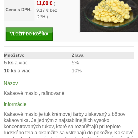
11,00 €
(
Cena s DPH:
9,17
€ bez
DPH )
VLOŽIŤ DO KOŠÍKA
Množstvo
Zľava
5 ks
a viac
5%
10 ks
a viac
10%
Názov
Kakaové maslo , rafinované
Informácie
Kakaové maslo je tuk krémovej farby získavaný z bôbov
kakaovníka. Je jedným z najstabilnejších vysoko
koncentrovaných tukov, ktoré sa rozpúšťajú pri teplote
ľudského tela a okamžite sa vstrebajú do pokožky. Kakaové