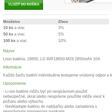
VLOŽIŤ DO KOŠÍKA
Množstvo
Zľava
10 ks
a viac
3%
50 ks
a viac
5%
100 ks
a viac
10%
Názov
Liion batéria, 18650, LG INR18650-M29 2850mAh 10A
Informácie
Každú šaržu batérií individuálne testujeme vnútorný odpor a 
Upozornenie
- Li-ion batérie môžu byť pri nesprávnom použití
nebezpečné, skrat alebo nesprávne použitie môže viesť k
požiaru alebo výbuchu
- Nevkladajte batériu do nabíjačky alebo zariadenia s
nesprávnymi pripojenými svorkami