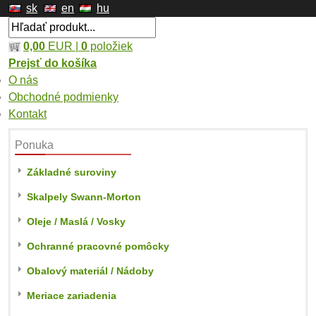
sk
en
hu
0,00
EUR |
0
položiek
Prejsť do košíka
O nás
Obchodné podmienky
Kontakt
Ponuka
Základné suroviny
Skalpely Swann-Morton
Oleje / Maslá / Vosky
Ochranné pracovné pomôcky
Obalový materiál / Nádoby
Meriace zariadenia