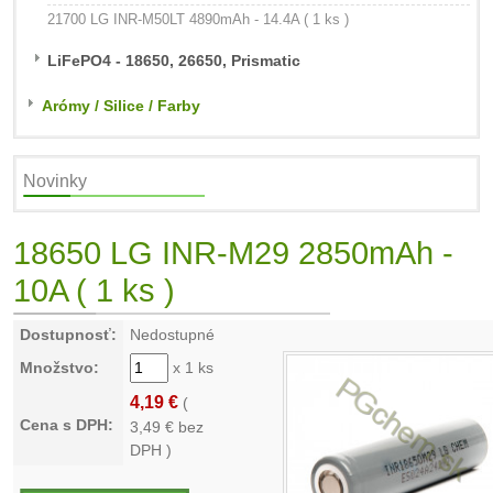
21700 LG INR-M50LT 4890mAh - 14.4A ( 1 ks )
LiFePO4 - 18650, 26650, Prismatic
Arómy / Silice / Farby
Novinky
18650 LG INR-M29 2850mAh -
10A ( 1 ks )
Dostupnosť:
Nedostupné
Množstvo:
x 1 ks
4,19 €
(
Cena s DPH:
3,49
€ bez
DPH )