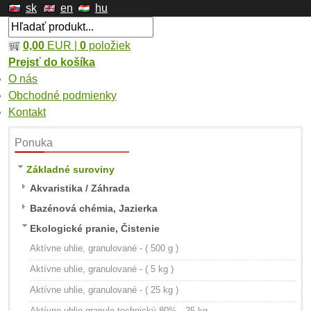
sk
en
hu
0,00
EUR |
0
položiek
Prejsť do košíka
O nás
Obchodné podmienky
Kontakt
Ponuka
Základné suroviny
Akvaristika / Záhrada
Bazénová chémia, Jazierka
Ekologické pranie, Čistenie
Aktívne uhlie, granulované - ( 500 g )
Aktívne uhlie, granulované - ( 5 kg )
Aktívne uhlie, granulované - ( 25 kg )
Aktívne uhlie granule technický 80% - 25 kg