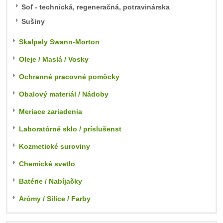
Soľ - technická, regeneračná, potravinárska
Sušiny
Skalpely Swann-Morton
Oleje / Maslá / Vosky
Ochranné pracovné pomôcky
Obalový materiál / Nádoby
Meriace zariadenia
Laboratórné sklo / príslušenst
Kozmetické suroviny
Chemické svetlo
Batérie / Nabíjačky
Arómy / Silice / Farby