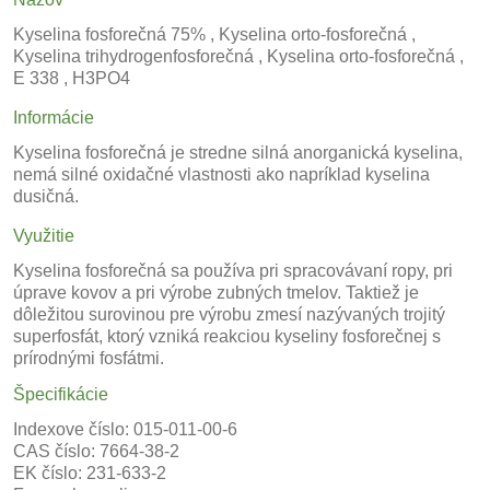
Kyselina fosforečná 75% , Kyselina orto-fosforečná ,
Kyselina trihydrogenfosforečná , Kyselina orto-fosforečná ,
E 338 , H3PO4
Informácie
Kyselina fosforečná je stredne silná anorganická kyselina,
nemá silné oxidačné vlastnosti ako napríklad kyselina
dusičná.
Využitie
Kyselina fosforečná sa používa pri spracovávaní ropy, pri
úprave kovov a pri výrobe zubných tmelov. Taktiež je
dôležitou surovinou pre výrobu zmesí nazývaných trojitý
superfosfát, ktorý vzniká reakciou kyseliny fosforečnej s
prírodnými fosfátmi.
Špecifikácie
Indexove číslo: 015-011-00-6
CAS číslo: 7664-38-2
EK číslo: 231-633-2