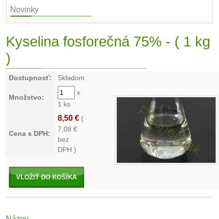
Novinky
Kyselina fosforečná 75% - ( 1 kg
)
Dostupnosť:
Skladom
x
Množstvo:
1 ks
8,50 €
(
7,08
€
Cena s DPH:
bez
DPH )
VLOŽIŤ DO KOŠÍKA
Názov