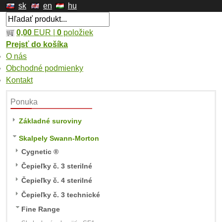
sk
en
hu
0,00
EUR |
0
položiek
Prejsť do košíka
O nás
Obchodné podmienky
Kontakt
Ponuka
Základné suroviny
Skalpely Swann-Morton
Cygnetic ®
Čepieľky č. 3 sterilné
Čepieľky č. 4 sterilné
Čepieľky č. 3 technické
Fine Range