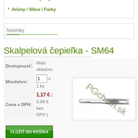
Arómy / Silice / Farby
Novinky
Skalpelová čepieľka - SM64
Málo
Dostupnosť:
skladom
x
Množstvo:
1 ks
1,17 €
(
0,98
€
Cena s DPH:
bez
DPH )
VLOŽIŤ DO KOŠÍKA