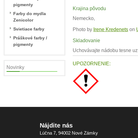
pigmenty
Krajina pôvodu
Farby do mydla
Nemecko,
Zenicolor
Svietiace farby
Photo by
Irene Kredenets
on
Práškové farby /
Skladovanie
pigmenty
Uchovávajte nádobu tesne uza
UPOZORNENIE:
Novinky
Nájdite nás
Lúčna 7, 94002 Nové Zámky