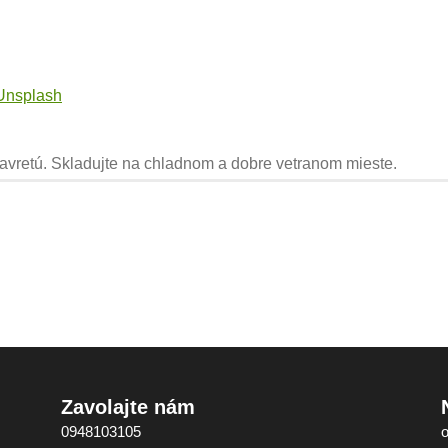
Unsplash
vretú. Skladujte na chladnom a dobre vetranom mieste.
Zavolajte nám
0948103105