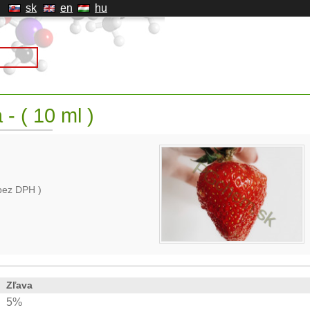
sk
en
hu
- ( 10 ml )
bez DPH )
Zľava
5%