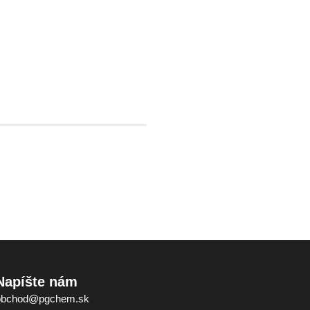
Napíšte nám
obchod@pgchem.sk