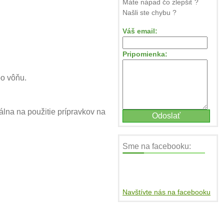
Máte nápad čo zlepšiť ?
Našli ste chybu ?
Váš email:
Pripomienka:
o vôňu.
álna na použitie prípravkov na
Sme na facebooku:
Navštívte nás na facebooku