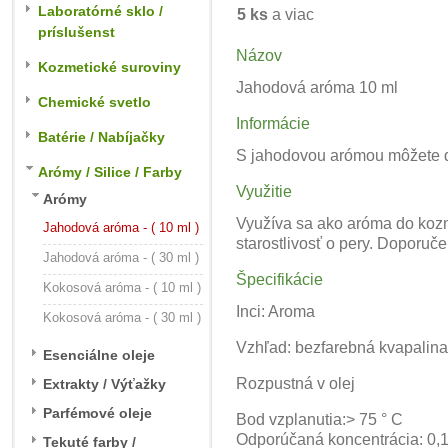
Laboratórné sklo /
5 ks
a viac
príslušenst
Názov
Kozmetické suroviny
Jahodová aróma 10 ml
Chemické svetlo
Informácie
Batérie / Nabíjačky
S jahodovou arómou môžete d
Arómy / Silice / Farby
Využitie
Arómy
Využíva sa
ako aróma do
kozm
Jahodová aróma - ( 10 ml )
starostlivosť o pery. Doporuče
Jahodová aróma - ( 30 ml )
Špecifikácie
Kokosová aróma - ( 10 ml )
Inci: Aroma
Kokosová aróma - ( 30 ml )
Vzhľad: bezfarebná kvapalina
Esenciálne oleje
Rozpustná v olej
Extrakty / Výťažky
Parfémové oleje
Bod vzplanutia:> 75 ° C
Odporúčaná koncentrácia: 0,
Tekuté farby /