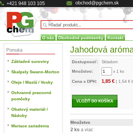
obchod@pgchem.sk
+421 948 103 105
O nás
Obchodné podmienky
Kontakt
Jahodová aróma 
Ponuka
Základné suroviny
Dostupnosť:
Skladom
Množstvo:
x 1 ks
Skalpely Swann-Morton
1,85 €
Cena s DPH:
(
1,54
€ 
Oleje / Maslá / Vosky
Ochranné pracovné
pomôcky
VLOŽIŤ DO KOŠÍKA
Obalový materiál /
Nádoby
Množstvo
Meriace zariadenia
2 ks
a viac