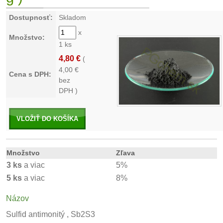
Dostupnosť:
Skladom
x
Množstvo:
1 ks
4,80 €
(
4,00
€
Cena s DPH:
bez
DPH )
VLOŽIŤ DO KOŠÍKA
Množstvo
Zľava
3 ks
a viac
5%
5 ks
a viac
8%
Názov
Sulfid antimonitý , Sb2S3