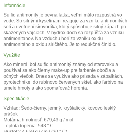
Informácie
Sulfid antimonitý je pevná látka, veľmi málo rozpustná vo
vode. So silnými kyselinami reaguje za vzniku antimonitých
solí a uvoľnení sírovodíka, ktorý spôsobuje silný zápach po
skazených vajciach. V hydroxidoch sa rozpúšťa za vzniku
antimonitanov. Na vzduchu horí za vzniku oxidu
antimonitého a oxidu siričitého. Je to redukčné činidlo.
Využitie
Ako minerál bol sulfid antimonitý známy od staroveku a
používal sa ako čierny make-up pre farbenie obočia a
očných viečok. Dnes sa využíva ako prísada v zápalkách,
pyrotechnike, do rubínovo červených skiel, ako farbivo na
umelé hmoty a ako spomaľovač horenia.
Špecifikácie
Vzhľad: Šedo-čierny, jemný, kryštalický, kovovo lesklý
prášok
Molárna hmotnosť: 679,43 g / mol
Teplota topenia: 548 ° C
Hustota: 4,659 g / cm ³ (20 ° C)