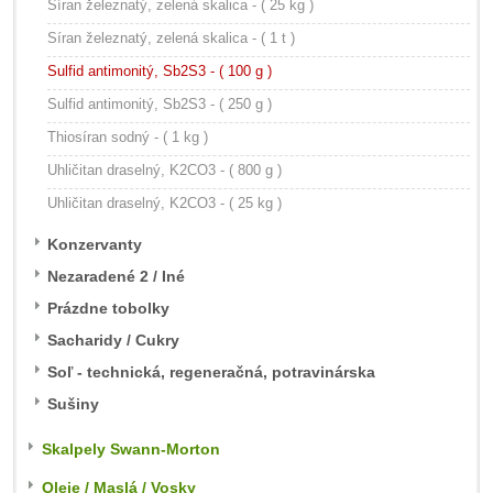
Síran železnatý, zelená skalica - ( 25 kg )
Síran železnatý, zelená skalica - ( 1 t )
Sulfid antimonitý, Sb2S3 - ( 100 g )
Sulfid antimonitý, Sb2S3 - ( 250 g )
Thiosíran sodný - ( 1 kg )
Uhličitan draselný, K2CO3 - ( 800 g )
Uhličitan draselný, K2CO3 - ( 25 kg )
Konzervanty
Nezaradené 2 / Iné
Prázdne tobolky
Sacharidy / Cukry
Soľ - technická, regeneračná, potravinárska
Sušiny
Skalpely Swann-Morton
Oleje / Maslá / Vosky