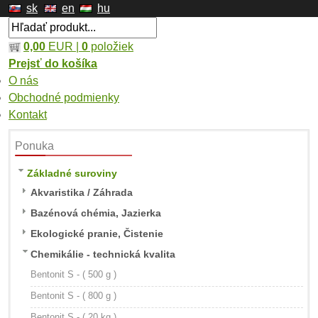
sk
en
hu
0,00
EUR |
0
položiek
Prejsť do košíka
O nás
Obchodné podmienky
Kontakt
Ponuka
Základné suroviny
Akvaristika / Záhrada
Bazénová chémia, Jazierka
Ekologické pranie, Čistenie
Chemikálie - technická kvalita
Bentonit S - ( 500 g )
Bentonit S - ( 800 g )
Bentonit S - ( 20 kg )