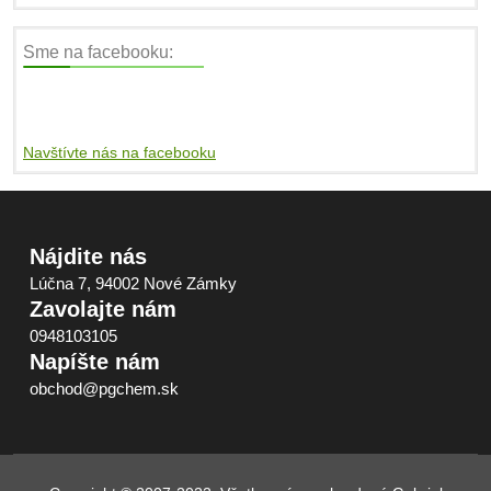
Sme na facebooku:
Navštívte nás na facebooku
Nájdite nás
Lúčna 7, 94002 Nové Zámky
Zavolajte nám
0948103105
Napíšte nám
obchod@pgchem.sk