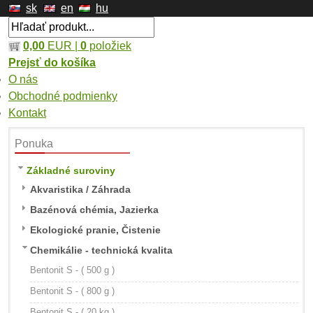
sk
en
hu
0,00
EUR |
0
položiek
Prejsť do košíka
O nás
Obchodné podmienky
Kontakt
Ponuka
Základné suroviny
Akvaristika / Záhrada
Bazénová chémia, Jazierka
Ekologické pranie, Čistenie
Chemikálie - technická kvalita
Bentonit S - ( 500 g )
Bentonit S - ( 800 g )
Bentonit S - ( 20 kg )