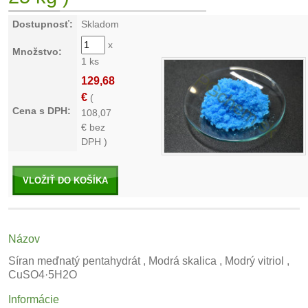
Dostupnosť:
Skladom
x
Množstvo:
1 ks
129,68
€
(
Cena s DPH:
108,07
€ bez
DPH )
VLOŽIŤ DO KOŠÍKA
Názov
Síran meďnatý pentahydrát , Modrá skalica
, Modrý vitriol ,
CuSO4·5H2O
Informácie