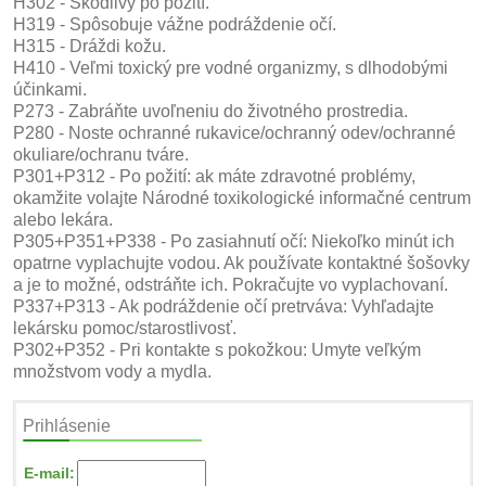
H302 - Škodlivý po požití.
H319 - Spôsobuje vážne podráždenie očí.
H315 - Dráždi kožu.
H410 - Veľmi toxický pre vodné organizmy, s dlhodobými
účinkami.
P273 - Zabráňte uvoľneniu do životného prostredia.
P280 - Noste ochranné rukavice/ochranný odev/ochranné
okuliare/ochranu tváre.
P301+P312 - Po požití: ak máte zdravotné problémy,
okamžite volajte Národné toxikologické informačné centrum
alebo lekára.
P305+P351+P338 - Po zasiahnutí očí: Niekoľko minút ich
opatrne vyplachujte vodou. Ak používate kontaktné šošovky
a je to možné, odstráňte ich. Pokračujte vo vyplachovaní.
P337+P313 - Ak podráždenie očí pretrváva: Vyhľadajte
lekársku pomoc/starostlivosť.
P302+P352 - Pri kontakte s pokožkou: Umyte veľkým
množstvom vody a mydla.
Prihlásenie
E-mail: