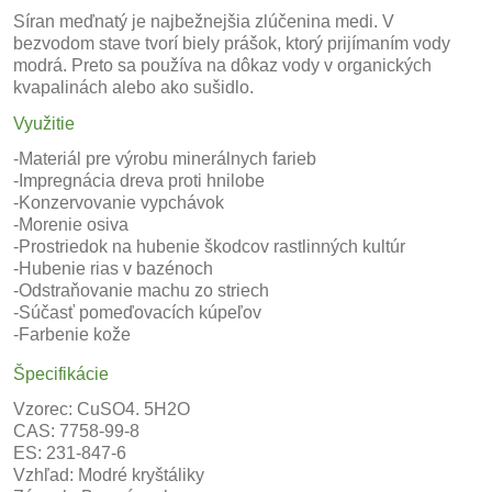
Síran meďnatý je najbežnejšia zlúčenina medi. V
bezvodom stave tvorí biely prášok, ktorý prijímaním vody
modrá. Preto sa používa na dôkaz vody v organických
kvapalinách alebo ako sušidlo.
Využitie
-Materiál pre výrobu minerálnych farieb
-Impregnácia dreva proti hnilobe
-Konzervovanie vypchávok
-Morenie osiva
-Prostriedok na hubenie škodcov rastlinných kultúr
-Hubenie rias v bazénoch
-Odstraňovanie machu zo striech
-Súčasť pomeďovacích kúpeľov
-Farbenie kože
Špecifikácie
Vzorec: CuSO4. 5H2O
CAS: 7758-99-8
ES: 231-847-6
Vzhľad: Modré kryštáliky