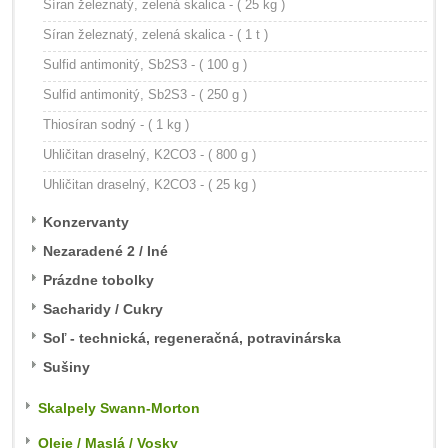
Síran železnatý, zelená skalica - ( 25 kg )
Síran železnatý, zelená skalica - ( 1 t )
Sulfid antimonitý, Sb2S3 - ( 100 g )
Sulfid antimonitý, Sb2S3 - ( 250 g )
Thiosíran sodný - ( 1 kg )
Uhličitan draselný, K2CO3 - ( 800 g )
Uhličitan draselný, K2CO3 - ( 25 kg )
Konzervanty
Nezaradené 2 / Iné
Prázdne tobolky
Sacharidy / Cukry
Soľ - technická, regeneračná, potravinárska
Sušiny
Skalpely Swann-Morton
Oleje / Maslá / Vosky