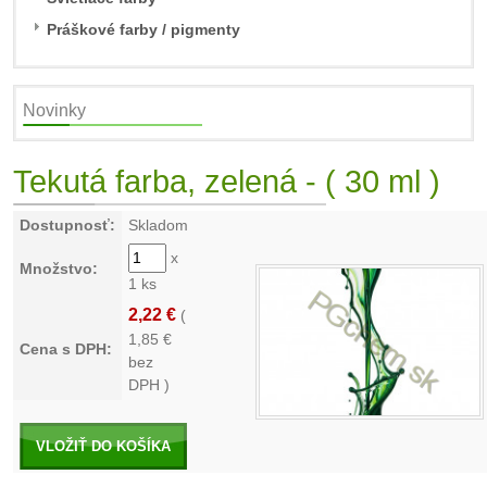
Práškové farby / pigmenty
Novinky
Tekutá farba, zelená - ( 30 ml )
Dostupnosť:
Skladom
x
Množstvo:
1 ks
2,22 €
(
1,85
€
Cena s DPH:
bez
DPH )
VLOŽIŤ DO KOŠÍKA