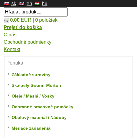
sk
en
hu
0,00
EUR |
0
položiek
Prejsť do košíka
O nás
Obchodné podmienky
Kontakt
Ponuka
Základné suroviny
Skalpely Swann-Morton
Oleje / Maslá / Vosky
Ochranné pracovné pomôcky
Obalový materiál / Nádoby
Meriace zariadenia