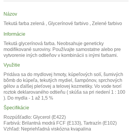
Názov
Tekutá farba zelená , Glycerínové farbivo , Zelené farbivo
Informácie
Tekutá glycerínová farba. Neobsahuje geneticky
modifikované suroviny. Používajte samostatne alebo pre
vytvorenie iných odtieňov v kombinácii s inými farbami.
Využitie
Pridáva sa do mydlovej hmoty, kúpeľových solí, šumivých
bômb do kúpeľa, tekutých mydiel, šampónov, sprchových
gélov a ďalšej pleťovej a telovej kozmetiky. Vo vode tvorí
roztok deklarovaného odtieňu ( skúša sa pri riedení 1 : 100
). Do mydla - 1 až 1,5 %
Špecifikácie
Rozpúšťadlo: Glycerol (E422)
Farbivá: Brilantná modrá FCF (E133), Tartrazín (E102)
Vzhľad: Nepriehľadná viskózna kvapalina