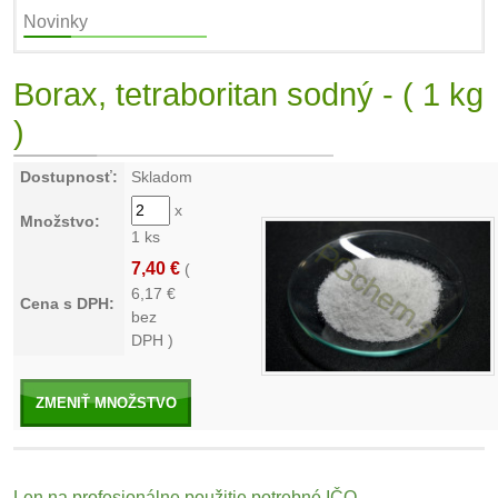
Novinky
Borax, tetraboritan sodný - ( 1 kg
)
Dostupnosť:
Skladom
x
Množstvo:
1 ks
7,40 €
(
6,17
€
Cena s DPH:
bez
DPH )
ZMENIŤ MNOŽSTVO
Len na profesionálne použitie potrebné IČO