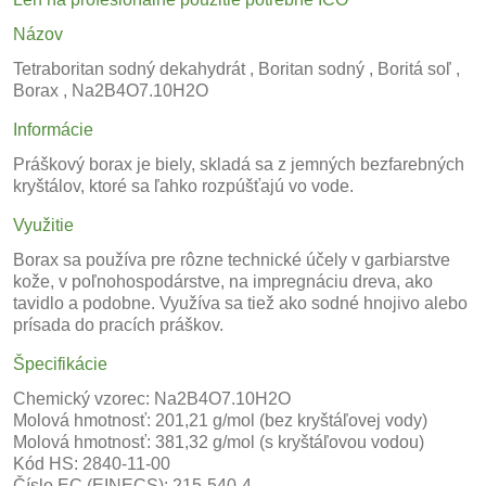
Názov
Tetraboritan sodný dekahydrát , Boritan sodný , Boritá soľ ,
Borax , Na2B4O7.10H2O
Informácie
Práškový borax je biely, skladá sa z jemných bezfarebných
kryštálov, ktoré sa ľahko rozpúšťajú vo vode.
Využitie
Borax sa používa pre rôzne technické účely v garbiarstve
kože, v poľnohospodárstve, na impregnáciu dreva, ako
tavidlo a podobne. Využíva sa tiež ako sodné hnojivo alebo
prísada do pracích práškov.
Špecifikácie
Chemický vzorec: Na2B4O7.10H2O
Molová hmotnosť: 201,21 g/mol (bez kryštáľovej vody)
Molová hmotnosť: 381,32 g/mol (s kryštáľovou vodou)
Kód HS: 2840-11-00
Číslo EC (EINECS): 215-540-4