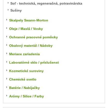
Soľ - technická, regeneračná, potravinárska
Sušiny
Skalpely Swann-Morton
Oleje / Maslá / Vosky
Ochranné pracovné pomôcky
Obalový materiál / Nádoby
Meriace zariadenia
Laboratórné sklo / príslušenst
Kozmetické suroviny
Chemické svetlo
Batérie / Nabíjačky
Arómy / Silice / Farby