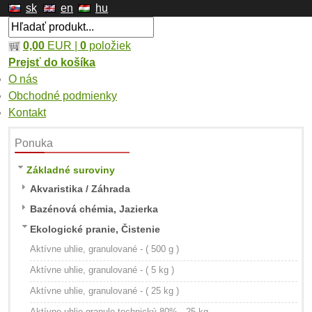
sk
en
hu
0,00
EUR |
0
položiek
Prejsť do košíka
O nás
Obchodné podmienky
Kontakt
Ponuka
Základné suroviny
Akvaristika / Záhrada
Bazénová chémia, Jazierka
Ekologické pranie, Čistenie
Aktívne uhlie, granulované - ( 500 g )
Aktívne uhlie, granulované - ( 5 kg )
Aktívne uhlie, granulované - ( 25 kg )
Aktívne uhlie granule technický 80% - 25 kg