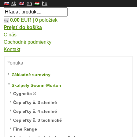
sk
en
hu
0,00
EUR |
0
položiek
Prejsť do košíka
O nás
Obchodné podmienky
Kontakt
Ponuka
Základné suroviny
Skalpely Swann-Morton
Cygnetic ®
Čepieľky č. 3 sterilné
Čepieľky č. 4 sterilné
Čepieľky č. 3 technické
Fine Range