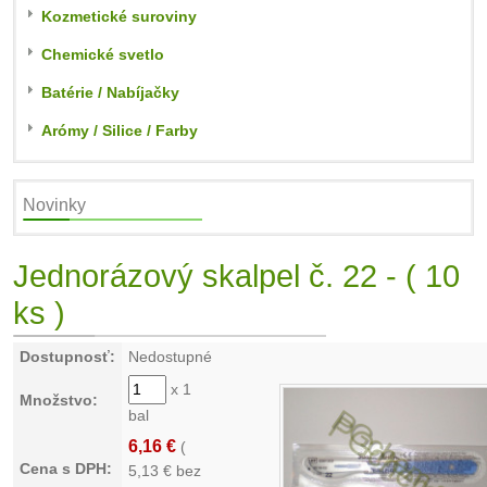
Kozmetické suroviny
Chemické svetlo
Batérie / Nabíjačky
Arómy / Silice / Farby
Novinky
Jednorázový skalpel č. 22 - ( 10
ks )
Dostupnosť:
Nedostupné
x 1
Množstvo:
bal
6,16 €
(
Cena s DPH:
5,13
€ bez