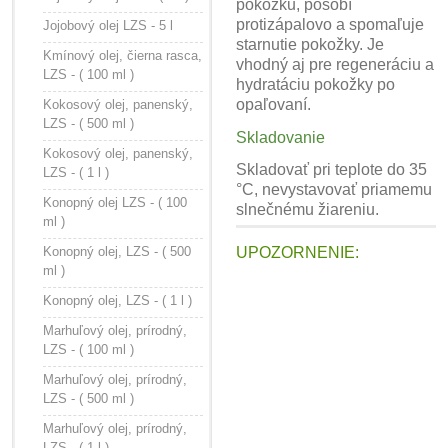
pokožku, pôsobí
protizápalovo a spomaľuje
Jojobový olej LZS - 5 l
starnutie pokožky. Je
Kmínový olej, čierna rasca,
vhodný aj pre regeneráciu a
LZS - ( 100 ml )
hydratáciu pokožky po
opaľovaní.
Kokosový olej, panenský,
LZS - ( 500 ml )
Skladovanie
Kokosový olej, panenský,
Skladovať pri teplote do 35
LZS - ( 1 l )
°C, nevystavovať priamemu
Konopný olej LZS - ( 100
slnečnému žiareniu.
ml )
Konopný olej, LZS - ( 500
UPOZORNENIE:
ml )
Konopný olej, LZS - ( 1 l )
Marhuľový olej, prírodný,
LZS - ( 100 ml )
Marhuľový olej, prírodný,
LZS - ( 500 ml )
Marhuľový olej, prírodný,
LZS - ( 1 l )