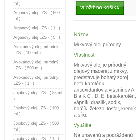
ml )
VLOŽIŤ DO KOŠÍKA
Arganový olej LZS - ( 500
ml )
Arganový olej LZS - ( 1 l )
Názov
Arganový olej LZS - ( 5 l )
Mrkvový olej prírodný
Avokádový olej, prírodný,
LZS- ( 100 ml )
Vlastnosti
Avokádový olej, prírodný,
Mrkvový olej je prírodný
LZS - ( 500 ml )
olejový macerát z mrkvy,
predstavuje bohatý zdroj
Avokádový olej, prírodný,
LZS - ( 1 l )
beta-karoténu,
antioxidantov a vitamínov A,
Jojobový olej LZS - ( 35 ml
B a K C , D, E, beta-karotén,
)
vápnik, draslík, sodík,
Jojobový olej LZS - ( 100
horčík, železo, fosfor, kremík
ml )
a síru.
Jojobový olej LZS - ( 500
Využitie
ml )
Na unavenú a podráždenú
Jojobový olej LZS - ( 1 l )