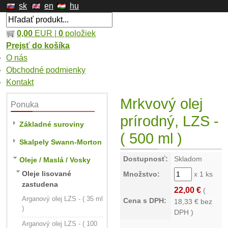
sk
en
hu
0,00
EUR |
0
položiek
Prejsť do košíka
O nás
Obchodné podmienky
Kontakt
Mrkvový olej
Ponuka
prírodný, LZS -
Základné suroviny
( 500 ml )
Skalpely Swann-Morton
Dostupnosť:
Skladom
Oleje / Maslá / Vosky
Oleje lisované
Množstvo:
x 1 ks
zastudena
22,00 €
(
Arganový olej LZS - ( 35 ml
Cena s DPH:
18,33
€ bez
)
DPH )
Arganový olej LZS - ( 100