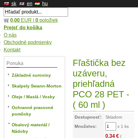
sk
en
hu
0,00
EUR |
0
položiek
Prejsť do košíka
O nás
Obchodné podmienky
Kontakt
Fľaštička bez
Ponuka
uzáveru,
Základné suroviny
priehľadná
Skalpely Swann-Morton
PCO 28 PET -
Oleje / Maslá / Vosky
( 60 ml )
Ochranné pracovné
pomôcky
Dostupnosť:
Skladom
Obalový materiál /
Množstvo:
x 1 ks
Nádoby
0,34 €
(