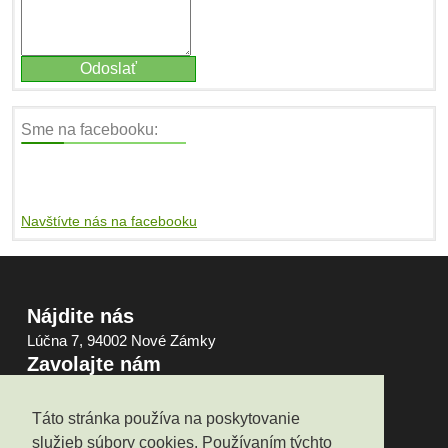
Sme na facebooku:
Navštívte nás na facebooku
Nájdite nás
Lúčna 7, 94002 Nové Zámky
Zavolajte nám
0948103105
Napíšte nám
Táto stránka používa na poskytovanie
obchod@pgchem.sk
služieb súbory cookies. Používaním týchto