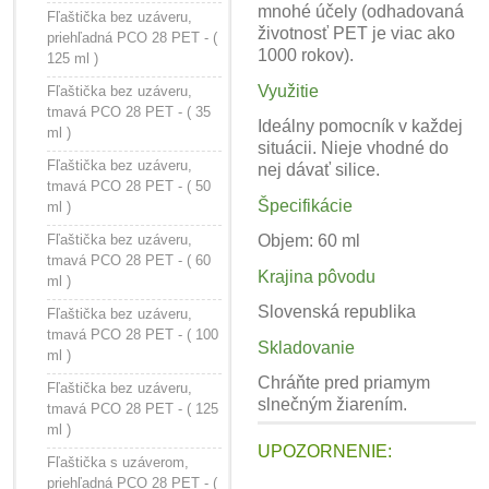
mnohé účely (odhadovaná
Fľaštička bez uzáveru,
životnosť PET je viac ako
priehľadná PCO 28 PET - (
1000 rokov).
125 ml )
Využitie
Fľaštička bez uzáveru,
tmavá PCO 28 PET - ( 35
Ideálny pomocník v každej
ml )
situácii. Nieje vhodné do
Fľaštička bez uzáveru,
nej dávať silice.
tmavá PCO 28 PET - ( 50
Špecifikácie
ml )
Fľaštička bez uzáveru,
Objem: 60 ml
tmavá PCO 28 PET - ( 60
Krajina pôvodu
ml )
Slovenská republika
Fľaštička bez uzáveru,
tmavá PCO 28 PET - ( 100
Skladovanie
ml )
Chráňte pred priamym
Fľaštička bez uzáveru,
slnečným žiarením.
tmavá PCO 28 PET - ( 125
ml )
UPOZORNENIE:
Fľaštička s uzáverom,
priehľadná PCO 28 PET - (