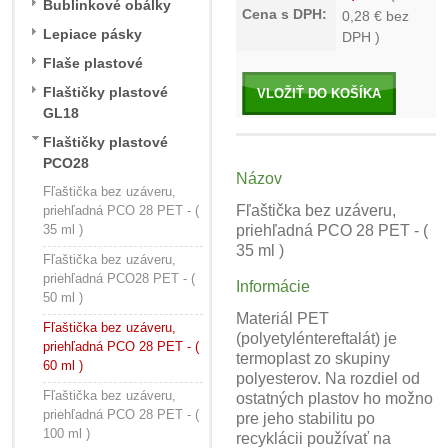
Bublinkové obálky
Cena s DPH:
0,28
€ bez
Lepiace pásky
DPH )
Flaše plastové
Flaštičky plastové
VLOŽIŤ DO KOŠÍKA
GL18
Flaštičky plastové
PCO28
Názov
Fľaštička bez uzáveru,
Fľaštička bez uzáveru,
priehľadná PCO 28 PET - (
35 ml )
priehľadná PCO 28 PET - (
35 ml )
Fľaštička bez uzáveru,
priehľadná PCO28 PET - (
Informácie
50 ml )
Materiál PET
Fľaštička bez uzáveru,
(polyetyléntereftalát) je
priehľadná PCO 28 PET - (
termoplast zo skupiny
60 ml )
polyesterov. Na rozdiel od
Fľaštička bez uzáveru,
ostatných plastov ho možno
priehľadná PCO 28 PET - (
pre jeho stabilitu po
100 ml )
recyklácii používať na