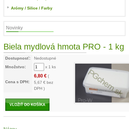
Arómy / Silice / Farby
Novinky
Biela mydlová hmota PRO - 1 kg
Dostupnosť:
Nedostupné
Množstvo:
x 1 ks
6,80 €
(
Cena s DPH:
5,67
€ bez
DPH )
VLOŽIŤ DO KOŠÍKA