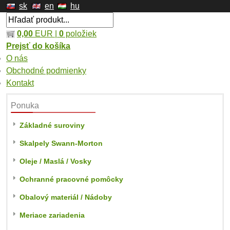
sk
en
hu
0,00
EUR |
0
položiek
Prejsť do košíka
O nás
Obchodné podmienky
Kontakt
Ponuka
Základné suroviny
Skalpely Swann-Morton
Oleje / Maslá / Vosky
Ochranné pracovné pomôcky
Obalový materiál / Nádoby
Meriace zariadenia