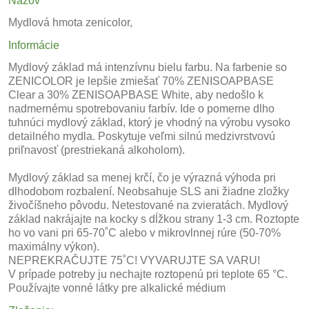
Názov
Mydlová hmota zenicolor,
Informácie
Mydlový základ má intenzívnu bielu farbu.
Na farbenie so
ZENICOLOR je lepšie zmiešať 70% ZENISOAPBASE
Clear a 30% ZENISOAPBASE White, aby nedošlo k
nadmernému spotrebovaniu farbív.
Ide o pomerne dlho
tuhnúci mydlový základ, ktorý je vhodný na výrobu vysoko
detailného mydla.
Poskytuje veľmi silnú medzivrstvovú
priľnavosť (prestriekaná alkoholom).
Mydlový základ sa menej krčí, čo je výrazná výhoda pri
dlhodobom rozbalení.
Neobsahuje SLS ani
žiadne zložky
živočíšneho pôvodu.
Netestované na zvieratách.
Mydlový
základ nakrájajte na kocky s dĺžkou strany 1-3 cm.
Roztopte
ho vo vani pri 65-70˚C alebo v mikrovlnnej rúre (50-70%
maximálny výkon).
NEPREKRAČUJTE 75˚C!
VYVARUJTE SA VARU!
V prípade potreby ju nechajte roztopenú pri teplote 65 °C.
Používajte vonné látky pre alkalické médium