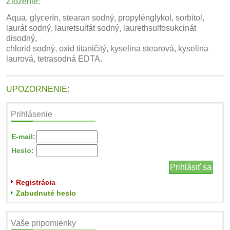
Zloženie:
Aqua, glycerín, stearan sodný, propylénglykol, sorbitol,
laurát sodný, lauretsulfát sodný, laurethsulfosukcinát
disodný,
chlorid sodný, oxid titaničitý, kyselina stearová, kyselina
laurová, tetrasodná EDTA.
UPOZORNENIE:
Prihlásenie
E-mail:
Heslo:
Registrácia
Zabudnuté heslo
Vaše pripomienky