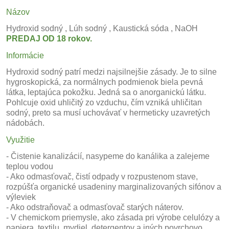
Názov
Hydroxid sodný , Lúh sodný , Kaustická sóda , NaOH
PREDAJ OD 18 rokov.
Informácie
Hydroxid
sodný patrí medzi najsilnejšie zásady. Je to silne
hygroskopická, za normálnych podmienok biela pevná
látka, leptajúca pokožku. Jedná sa o anorganickú látku.
Pohlcuje oxid uhličitý zo vzduchu, čím vzniká uhličitan
sodný, preto sa musí uchovávať v hermeticky uzavretých
nádobách.
Využitie
- Čistenie kanalizácií, nasypeme do kanálika a zalejeme
teplou vodou
- Ako odmasťovač, čistí odpady v rozpustenom stave,
rozpúšťa organické usadeniny marginalizovaných sifónov a
výleviek
- Ako odstraňovač a odmasťovač starých náterov.
- V chemickom priemysle, ako zásada pri výrobe celulózy a
papiera, textilu, mydiel, detergentov a iných povrchovo