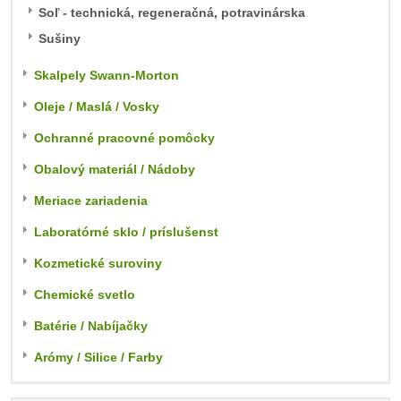
Soľ - technická, regeneračná, potravinárska
Sušiny
Skalpely Swann-Morton
Oleje / Maslá / Vosky
Ochranné pracovné pomôcky
Obalový materiál / Nádoby
Meriace zariadenia
Laboratórné sklo / príslušenst
Kozmetické suroviny
Chemické svetlo
Batérie / Nabíjačky
Arómy / Silice / Farby