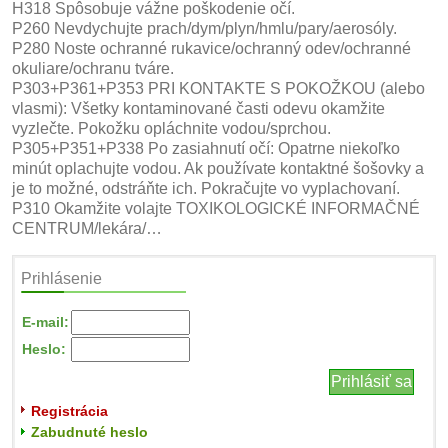
H318 Spôsobuje vážne poškodenie očí.
P260 Nevdychujte prach/dym/plyn/hmlu/pary/aerosóly.
P280 Noste ochranné rukavice/ochranný odev/ochranné
okuliare/ochranu tváre.
P303+P361+P353 PRI KONTAKTE S POKOŽKOU (alebo
vlasmi): Všetky kontaminované časti odevu okamžite
vyzlečte. Pokožku opláchnite vodou/sprchou.
P305+P351+P338 Po zasiahnutí očí: Opatrne niekoľko
minút oplachujte vodou. Ak používate kontaktné šošovky a
je to možné, odstráňte ich. Pokračujte vo vyplachovaní.
P310 Okamžite volajte TOXIKOLOGICKÉ INFORMAČNÉ
CENTRUM/lekára/…
Prihlásenie
E-mail:
Heslo:
Registrácia
Zabudnuté heslo