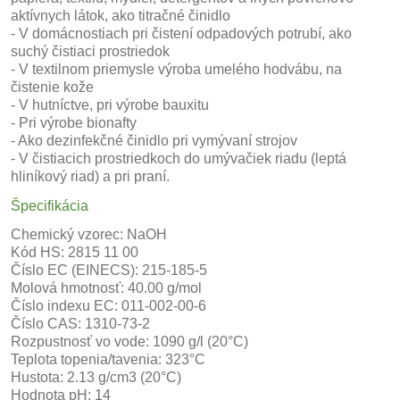
aktívnych látok, ako titračné činidlo
- V domácnostiach pri čistení odpadových potrubí, ako
suchý čistiaci prostriedok
- V textilnom priemysle výroba umelého hodvábu, na
čistenie kože
- V hutníctve, pri výrobe bauxitu
- Pri výrobe bionafty
- Ako dezinfekčné činidlo pri vymývaní strojov
- V čistiacich prostriedkoch do umývačiek riadu (leptá
hliníkový riad) a pri praní.
Špecifikácia
Chemický vzorec: NaOH
Kód HS: 2815 11 00
Číslo EC (EINECS): 215-185-5
Molová hmotnosť: 40.00 g/mol
Číslo indexu EC: 011-002-00-6
Číslo CAS: 1310-73-2
Rozpustnosť vo vode: 1090 g/l (20°C)
Teplota topenia/tavenia: 323°C
Hustota: 2.13 g/cm3 (20°C)
Hodnota pH: 14