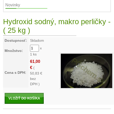
Novinky
Hydroxid sodný, makro perličky -
( 25 kg )
Dostupnosť:
Skladom
x
Množstvo:
1 ks
61,00
€
(
Cena s DPH:
50,83
€
bez
DPH )
VLOŽIŤ DO KOŠÍKA