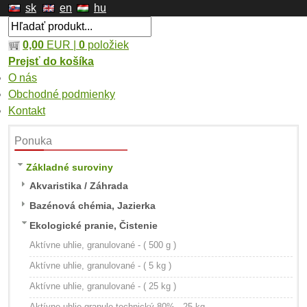
sk
en
hu
0,00
EUR |
0
položiek
Prejsť do košíka
O nás
Obchodné podmienky
Kontakt
Ponuka
Základné suroviny
Akvaristika / Záhrada
Bazénová chémia, Jazierka
Ekologické pranie, Čistenie
Aktívne uhlie, granulované - ( 500 g )
Aktívne uhlie, granulované - ( 5 kg )
Aktívne uhlie, granulované - ( 25 kg )
Aktívne uhlie granule technický 80% - 25 kg