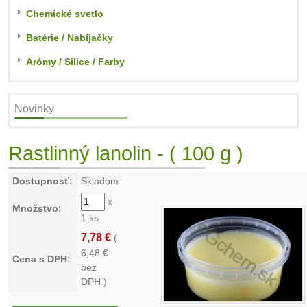
Chemické svetlo
Batérie / Nabíjačky
Arómy / Silice / Farby
Novinky
Rastlinný lanolin - ( 100 g )
Dostupnosť:
Skladom
x
Množstvo:
1 ks
7,78 €
(
6,48
€
Cena s DPH:
bez
DPH )