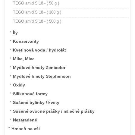
TEGO amid S 18 - ( 50 g )
TEGO amid S 18 - ( 100 g )
TEGO amid S 18 - ( 500 g )
Íly
Konzervanty
Kvetinová voda / hydrolát
Mika, Mica
Mydlové hmoty Zenicolor
Mydlové hmoty Stephenson
Oxidy
Silikonové formy
Sušené bylinky / kvety
Sušené ovocné prášky / mliečné prášky
Nezaradené
Hrebeň na vši