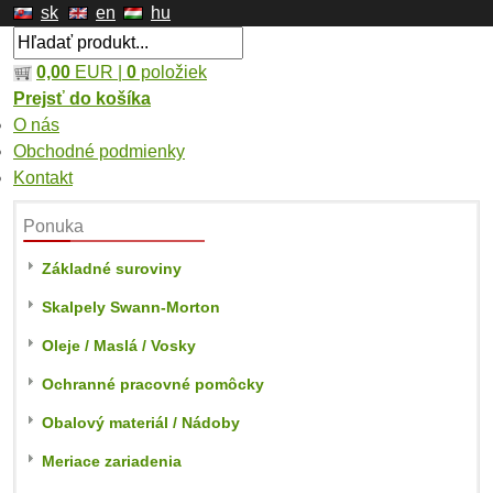
sk
en
hu
0,00
EUR |
0
položiek
Prejsť do košíka
O nás
Obchodné podmienky
Kontakt
Ponuka
Základné suroviny
Skalpely Swann-Morton
Oleje / Maslá / Vosky
Ochranné pracovné pomôcky
Obalový materiál / Nádoby
Meriace zariadenia