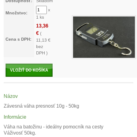
Dostupnosť:
Skladom
x
Množstvo:
1 ks
13,36
€
(
Cena s DPH:
11,13
€
bez
DPH )
VLOŽIŤ DO KOŠÍKA
Názov
Závesná váha presnosť 10g - 50kg
Informácie
Váha na batožinu - ideálny pomocník na cesty
Váživosť 50kg.