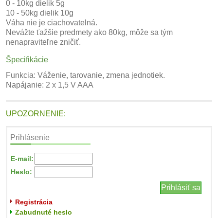
0 - 10kg dielik 5g
10 - 50kg dielik 10g
Váha nie je ciachovatelná.
Nevážte ťažšie predmety ako 80kg, môže sa tým
nenapraviteľne zničiť.
Špecifikácie
Funkcia: Váženie, tarovanie, zmena jednotiek.
Napájanie: 2 x 1,5 V AAA
UPOZORNENIE:
Prihlásenie
E-mail:
Heslo:
Registrácia
Zabudnuté heslo