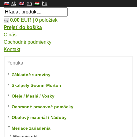
sk
en
hu
0,00
EUR |
0
položiek
Prejsť do košíka
O nás
Obchodné podmienky
Kontakt
Ponuka
Základné suroviny
Skalpely Swann-Morton
Oleje / Maslá / Vosky
Ochranné pracovné pomôcky
Obalový materiál / Nádoby
Meriace zariadenia
Meranie pH