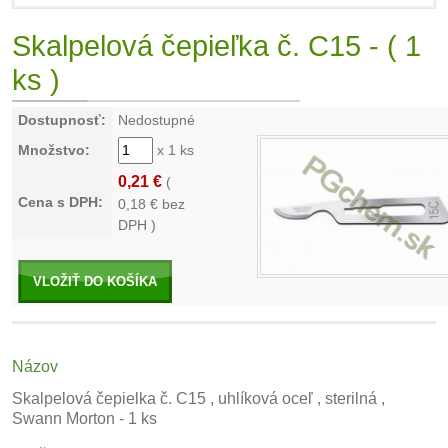
Skalpelová čepieľka č. C15 - ( 1
ks )
Dostupnosť:
Nedostupné
Množstvo:
x 1 ks
0,21 €
(
Cena s DPH:
0,18
€ bez
DPH )
VLOŽIŤ DO KOŠÍKA
Názov
Skalpelová čepielka č. C15 , uhlíková oceľ , sterilná ,
Swann Morton - 1 ks