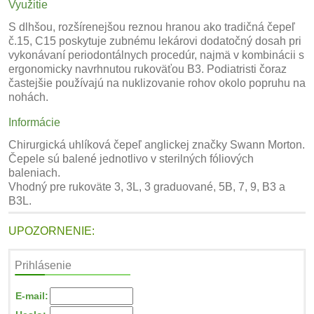
Využitie
S dlhšou, rozšírenejšou reznou hranou ako tradičná čepeľ
č.15, C15 poskytuje zubnému lekárovi dodatočný dosah pri
vykonávaní periodontálnych procedúr, najmä v kombinácii s
ergonomicky navrhnutou rukoväťou B3. Podiatristi čoraz
častejšie používajú na nuklizovanie rohov okolo popruhu na
nohách.
Informácie
Chirurgická uhlíková čepeľ anglickej značky Swann Morton.
Čepele sú balené jednotlivo v sterilných fóliových
baleniach.
Vhodný pre rukoväte 3, 3L, 3 graduované, 5B, 7, 9, B3 a
B3L.
UPOZORNENIE:
Prihlásenie
E-mail: