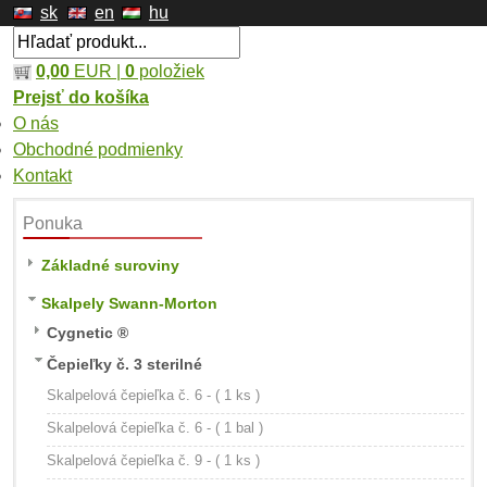
sk
en
hu
0,00
EUR |
0
položiek
Prejsť do košíka
O nás
Obchodné podmienky
Kontakt
Ponuka
Základné suroviny
Skalpely Swann-Morton
Cygnetic ®
Čepieľky č. 3 sterilné
Skalpelová čepieľka č. 6 - ( 1 ks )
Skalpelová čepieľka č. 6 - ( 1 bal )
Skalpelová čepieľka č. 9 - ( 1 ks )