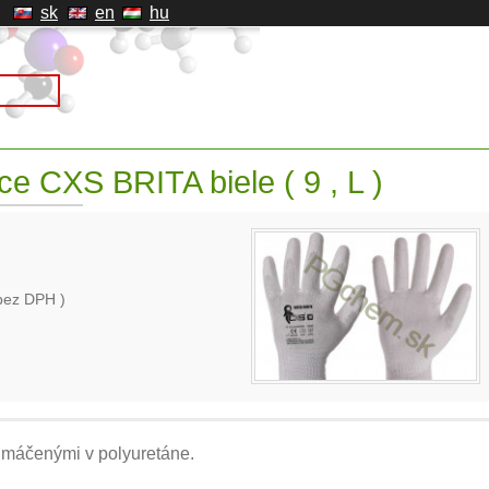
sk
en
hu
e CXS BRITA biele ( 9 , L )
bez DPH )
 máčenými v polyuretáne.