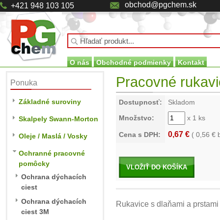
obchod@pgchem.sk
+421 948 103 105
O nás
Obchodné podmienky
Kontakt
Pracovné rukavic
Ponuka
Základné suroviny
Dostupnosť:
Skladom
Množstvo:
x 1 ks
Skalpely Swann-Morton
0,67 €
Cena s DPH:
(
0,56
€ 
Oleje / Maslá / Vosky
Ochranné pracovné
pomôcky
VLOŽIŤ DO KOŠÍKA
Ochrana dýchacích
ciest
Ochrana dýchacích
Rukavice s dlaňami a prstami
ciest 3M