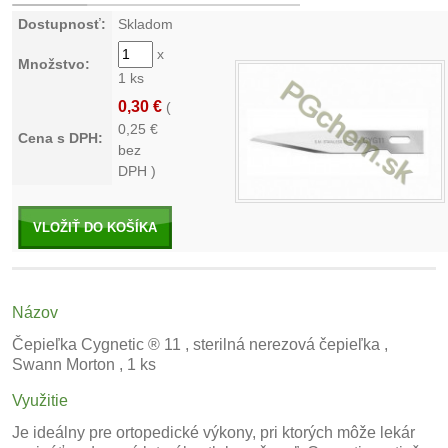
Dostupnosť:
Skladom
x
Množstvo:
1 ks
0,30 €
(
0,25
€
Cena s DPH:
bez
DPH )
VLOŽIŤ DO KOŠÍKA
Názov
Čepieľka Cygnetic ® 11 , sterilná nerezová čepieľka ,
Swann Morton , 1 ks
Využitie
Je ideálny pre ortopedické výkony, pri ktorých môže lekár