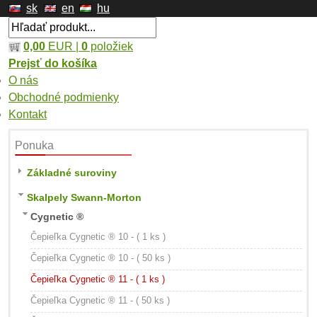
sk
en
hu
0,00
EUR |
0
položiek
Prejsť do košíka
O nás
Obchodné podmienky
Kontakt
Ponuka
Základné suroviny
Skalpely Swann-Morton
Cygnetic ®
Čepieľka Cygnetic ® 10 - ( 1 ks )
Čepieľka Cygnetic ® 10 - ( 50 ks )
Čepieľka Cygnetic ® 11 - ( 1 ks )
Čepieľka Cygnetic ® 11 - ( 50 ks )