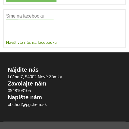
Sme na facebooku:
Navštívte nás na facebooku
Nájdite nás
Lúčna 7, 94002 Nové Zámky
Zavolajte nám
0948103105
Napíšte nám
obchod@pgchem.sk