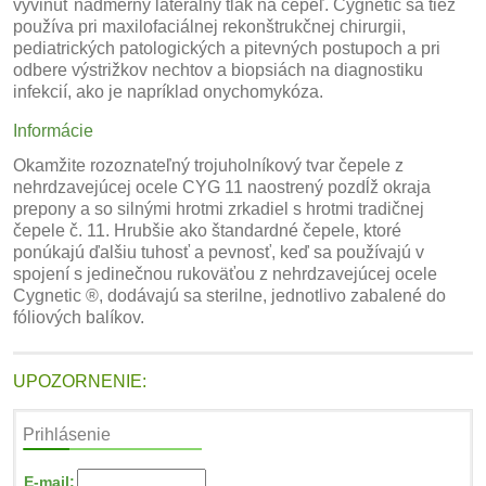
vyvinúť nadmerný laterálny tlak na čepeľ. Cygnetic sa tiež
používa pri maxilofaciálnej rekonštrukčnej chirurgii,
pediatrických patologických a pitevných postupoch a pri
odbere výstrižkov nechtov a biopsiách na diagnostiku
infekcií, ako je napríklad onychomykóza.
Informácie
Okamžite rozoznateľný trojuholníkový tvar čepele z
nehrdzavejúcej ocele CYG 11 naostrený pozdĺž okraja
prepony a so silnými hrotmi zrkadiel s hrotmi tradičnej
čepele č. 11. Hrubšie ako štandardné čepele, ktoré
ponúkajú ďalšiu tuhosť a pevnosť, keď sa používajú v
spojení s jedinečnou rukoväťou z nehrdzavejúcej ocele
Cygnetic ®, dodávajú sa sterilne, jednotlivo zabalené do
fóliových balíkov.
UPOZORNENIE:
Prihlásenie
E-mail: