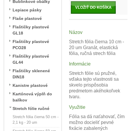
Bublinkové obálky
VLOŽIŤ DO KOŠÍKA
Lepiace pásky
Flaše plastové
Flaštičky plastové
Názov
GL18
Flaštičky plastové
Stretch fólia čierna 10 cm -
20 um Granát, elastická
PCO28
fólia, ručná strech fólia
Flaštičky plastové
GL44
Informácie
Flaštičky sklenené
Stretch fólie sú pružné,
DIN18
vďaka tejto vlastnosti sa
skvelo prispôsobia
Kanistre plastové
predmetom akéhokoľvek
Kartónová výplň do
tvaru.
balíkov
Využitie
Stretch fólie ručné
Fólia sa dá naťahovať, čím
Stretch fólia čierna 50 cm -
možno docieliť pevné
2,1 kg - 20 um
fixácie zabalených