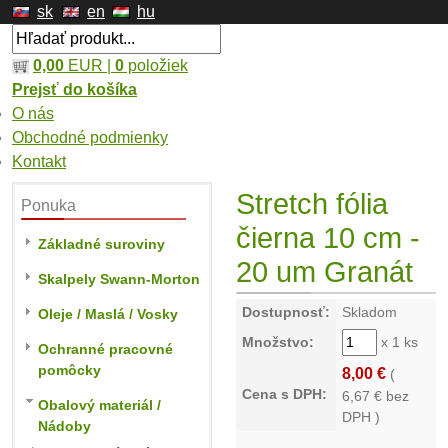
sk
en
hu
0,00
EUR |
0
položiek
Prejsť do košíka
O nás
Obchodné podmienky
Kontakt
Stretch fólia
Ponuka
čierna 10 cm -
Základné suroviny
20 um Granát
Skalpely Swann-Morton
Dostupnosť:
Skladom
Oleje / Maslá / Vosky
Množstvo:
x 1 ks
Ochranné pracovné
pomôcky
8,00 €
(
Cena s DPH:
6,67
€ bez
Obalový materiál /
DPH )
Nádoby