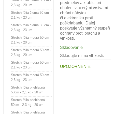
Stretch fólia čierna 50 cm -
predmetov a krabíc, pri
2,3 kg - 20 um
obalení viacerými vrstvami
Stretch fólia čierna 50 cm -
chráni nábytok
2,1 kg - 23 um
či elektroniku proti
poškriabaniu. Ďalej
Stretch fólia čierna 50 cm -
poskytuje významný stupeň
2,3 kg - 23 um
ochrany proti prachu a
Stretch fólia modrá 50 cm -
vlhkosti.
2,1 kg - 20 um
Skladovanie
Stretch fólia modrá 50 cm -
2,3 kg - 20 um
Skladujte mimo vlhkosti.
Stretch fólia modrá 50 cm -
UPOZORNENIE:
2,1 kg - 23 um
Stretch fólia modrá 50 cm -
2,3 kg - 23 um
Stretch fólia priehladná
50cm - 2,1 kg - 20 um
Stretch fólia priehladná
50cm - 2,3 kg - 20 um
Stretch fólia priehladná