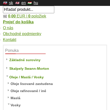
sk
en
hu
0,00
EUR |
0
položiek
Prejsť do košíka
O nás
Obchodné podmienky
Kontakt
Ponuka
Základné suroviny
Skalpely Swann-Morton
Oleje / Maslá / Vosky
Oleje lisované zastudena
Oleje rafinované / iné
Maslá
Vosky