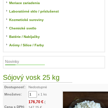
Meriace zariadenia
Laboratórné sklo / príslušenst
Kozmetické suroviny
Chemické svetlo
Batérie / Nabíjačky
Arómy / Silice / Farby
Novinky
Sójový vosk 25 kg
Dostupnosť:
Nedostupné
Množstvo:
x 1 ks
176,70 €
(
Cena s DPH:
147,25
€