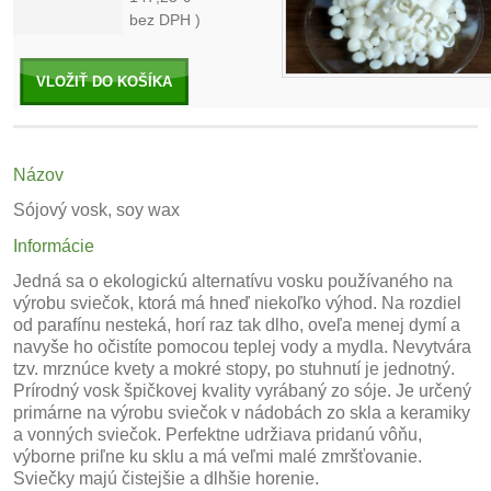
bez DPH )
VLOŽIŤ DO KOŠÍKA
Názov
Sójový vosk, soy wax
Informácie
Jedná sa o ekologickú alternatívu vosku používaného na
výrobu sviečok, ktorá má hneď niekoľko výhod. Na rozdiel
od parafínu nesteká, horí raz tak dlho, oveľa menej dymí a
navyše ho očistíte pomocou teplej vody a mydla. Nevytvára
tzv. mrznúce kvety a mokré stopy, po stuhnutí je jednotný.
Prírodný vosk špičkovej kvality vyrábaný zo sóje. Je určený
primárne na výrobu sviečok v nádobách zo skla a keramiky
a vonných sviečok. Perfektne udržiava pridanú vôňu,
výborne priľne ku sklu a má veľmi malé zmršťovanie.
Sviečky majú čistejšie a dlhšie horenie.